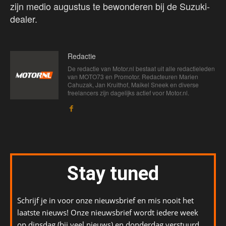
zijn medio augustus te bewonderen bij de Suzuki-
dealer.
Redactie
De redactie van Motor.nl bestaat uit alle redactieleden
van MOTO73 en Promotor. Redacteuren Marien
Cahuzak, Jan Kruithof, Maikel Sneek en diverse
freelancers zijn dagelijks actief voor Motor.nl.
Stay tuned
Schrijf je in voor onze nieuwsbrief en mis nooit het
laatste nieuws! Onze nieuwsbrief wordt iedere week
op dinsdag (bij veel nieuws) en donderdag verstuurd.