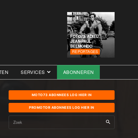
FOTO73: ADIEU,
JEAN-PAUL
BELMONDO
REPORTAGES
TEN
SERVICES
ABONNEREN
MOTO73 ABONNEES LOG HIER IN
PROMOTOR ABONNEES LOG HIER IN
Zoek