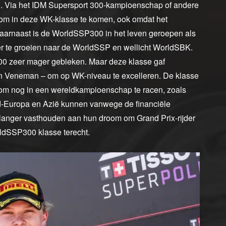
n. Via het IDM Supersport 300-kampioenschap of andere
k om in deze WK-klasse te komen, ook omdat het
. Daarnaast is de WorldSSP300 in het leven geroepen als
der te groeien naar de WorldSSP en wellicht WorldSBK.
300 zeer mager gebleken. Maar deze klasse gaf
en Veneman – om op WK-niveau te excelleren. De klasse
el om nog in een wereldkampioenschap te racen, zoals
uid-Europa en Azië kunnen vanwege de financiële
 langer vasthouden aan hun droom om Grand Prix-rijder
ldSSP300 klasse terecht.