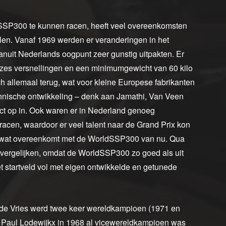
SSP300 te kunnen racen, heeft veel overeenkomsten
illen. Vanaf 1969 werden er veranderingen in het
anuit Nederlands oogpunt zeer gunstig uitpakten. Er
 zes versnellingen en een minimumgewicht van 60 kilo
 allemaal terug, wat voor kleine Europese fabrikanten
hnische ontwikkeling – denk aan Jamathi, Van Veen
ect op in. Ook waren er in Nederland genoeg
acen, waardoor er veel talent naar de Grand Prix kon
ts wat overeenkomt met de WorldSSP300 van nu. Qua
te vergelijken, omdat de WorldSSP300 zo goed als uit
et startveld vol met eigen ontwikkelde en getunede
 de Vries werd twee keer wereldkampioen (1971 en
 Paul Lodewijkx in 1968 al vicewereldkampioen was