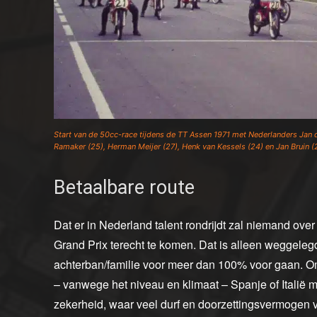
Start van de 50cc-race tijdens de TT Assen 1971 met Nederlanders Jan de
Ramaker (25), Herman Meijer (27), Henk van Kessels (24) en Jan Bruin (
Betaalbare route
Dat er in Nederland talent rondrijdt zal niemand over 
Grand Prix terecht te komen. Dat is alleen weggele
achterban/familie voor meer dan 100% voor gaan. Om 
– vanwege het niveau en klimaat – Spanje of Italië
zekerheid, waar veel durf en doorzettingsvermogen 