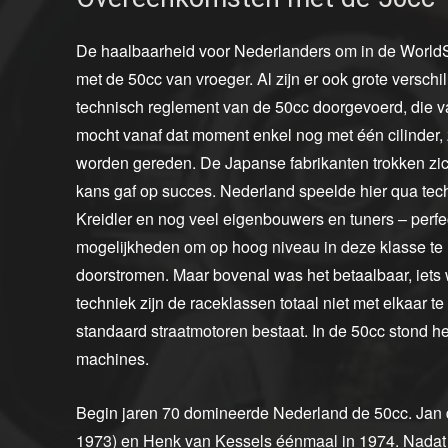
De haalbaarheid voor Nederlanders om in de World
met de 50cc van vroeger. Al zijn er ook grote versch
technisch reglement van de 50cc doorgevoerd, die v
mocht vanaf dat moment enkel nog met één cilinder,
worden gereden. De Japanse fabrikanten trokken zich
kans gaf op succes. Nederland speelde hier qua tec
Kreidler en nog veel eigenbouwers en tuners – perf
mogelijkheden om op hoog niveau in deze klasse te r
doorstromen. Maar bovenal was het betaalbaar, ie
techniek zijn de raceklassen totaal niet met elkaar 
standaard straatmotoren bestaat. In de 50cc stond h
machines.
Begin jaren 70 domineerde Nederland de 50cc. Jan
1973) en Henk van Kessels éénmaal in 1974. Nadat