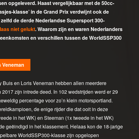
n opgeleverd. Haast vergelijkbaar met de 50cc-
aasjes-klasse’ in de Grand Prix verdwijnt ook de
zelfd de derde Nederlandse Supersport 300-
laas niet gelukt
. Waarom zijn en waren Nederlanders
ereenkomsten en verschillen tussen de WorldSSP300
is Veneman
rey Buis en Loris Veneman hebben allen meerdere
017 zijn intrede deed. In 102 wedstrijden werd er 29
eweldig percentage voor zo’n klein motorsportland.
eldkampioen, de enige rijder die dat ooit in deze
tweede in het WK) en Steeman (1x tweede in het WK)
eede geëindigd in het klassement. Helaas kon de 18-jarige
orspelbare WorldSSP300-klasse zijn opgelopen