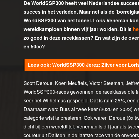
De WorldSSP300 heeft veel Nederlandse successe
succes in het verleden. Maar net als de ‘borrelgl
WorldSSP300 van het toneel. Loris Veneman kon 
wereldkampioen binnen vijf jaar worden. Dit is
he
zo goed in deze raceklassen? En wat zijn de ov
en 50cc?
WorldSSP300 Jerez: Zilver voor Lor
Scott Deroue, Koen Meuffels, Victor Steeman, Jeff
WorldSSP300-races gewonnen, de raceklasse die in 2
keer het Wilhelmus gespeeld. Dat is ruim 25%, een g
Daarnaast werd Buis al twee keer (2020 en 2023) wer
categorie wist te presteren. Ook waren Deroue (3x 
dicht bij een wereldtitel. Veneman is dit jaar als tw
coureur uit Dalfsen in de laatste race van de onvo