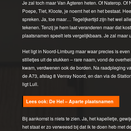
Je zal toch maar Van Agteren heten. Of Naterop. Of 
Poepe, Tiet, Kloote, je noemt het en het bestaat. Heer
spreken. Ja, toe maar… Tegelijkertijd zijn het wel 
tekenen. Tenzij je hem laat veranderen maar dat kos
plaatsnamen speelt iets vergelijkbaars. Je zal maar 
Het ligt in Noord-Limburg maar waar precies is even
stilletjes uit de stukken – rare naam, vond de overhe
kwam, verdwenen ook de borden. Na raadpleging van
de A73, afslag 8 Venray Noord, en dan via de Station
ligt Lull.
De Hel – Aparte plaatsnamen
Bij aankomst is niets te zien. Ja, het kapelletje, ge
het staat er zo verweesd bij dat ik te doen heb met 