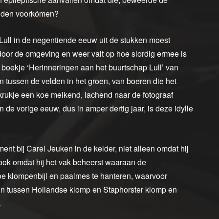
ouden voorkómen?
Lull in de negentiende eeuw uit de stukken moest
oor de omgeving en weer valt op hoe slordig ermee is
 boekje ‘Herinneringen aan het buurtschap Lull’ van
tussen de velden in het groen, van boeren die het
krukje een koe melkend, lachend naar de fotograaf
n de vorige eeuw, dus in amper dertig jaar, is deze idylle
 bij Carel Jeuken in de kelder, niet alleen omdat hij
 ook omdat hij het vak beheerst waaraan de
oe klompenbijl en paalmes te hanteren, waarvoor
ijn tussen Hollandse klomp en Staphorster klomp en
.