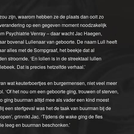
 zou zijn, waarom hebben ze de plaats dan ooit zo
verandering op een gegeven moment noodzakelijk
um Psychiatrie Venray – daar wacht Jac Haegen,
ar bovenal Lullenaar van geboorte. De naam Lull heeft
r alles met de Sompgraaf, het beekje dat al
n stroomde. ‘En lollen is in de streektaal lullen
llebeek. Dat is precies hetzelfde verhaal.’
van wat keuterboertjes en burgermensen, niet veel meer
. ‘Of het nou om een geboorte ging, trouwen of sterven,
Zo ging buurman altijd mee als vader een kind moest
j een sterfgeval was het de taak van buurman bij de
pen’, grinnikt Jac. ‘Tijdens de wake ging de fles
 die leeg en buurman beschonken.’