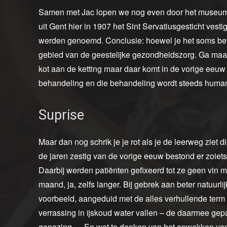
Samen met Jac lopen we nog even door het museum –
uit Gent hier in 1907 het Sint Servatiusgesticht vest
werden genoemd. Conclusie: hoewel je het soms betwi
gebied van de geestelijke gezondheidszorg. Ga maar 
kot aan de ketting maar daar komt in de vorige eeuw
behandeling en die behandeling wordt steeds human
Suprise
Maar dan nog schrik je je rot als je de leerweg ziet d
de jaren zestig van de vorige eeuw bestond er zoie
Daarbij werden patiënten gefixeerd tot ze geen vin 
maand, ja, zelfs langer. Bij gebrek aan beter natuurli
voorbeeld, aangeduid met de alles verhullende term ba
verrassing in ijskoud water vallen – de daarmee ge
genezing … En wat te denken van het opwekken van