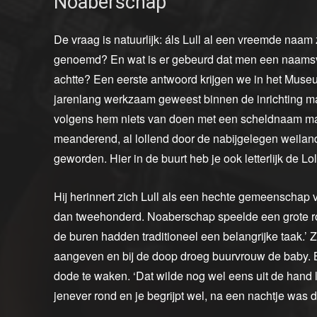
Noaberschap
De vraag is natuurlijk: áls Lull al een vreemde naam
genoemd? En wat is er gebeurd dat men een naams
achtte? Een eerste antwoord krijgen we in het Muse
jarenlang werkzaam geweest binnen de inrichting ma
volgens hem niets van doen met een scheldnaam maa
meanderend, al lollend door de nabijgelegen weilande
geworden. Hier in de buurt heb je ook letterlijk de Lo
Hij herinnert zich Lull als een hechte gemeenschap 
dan tweehonderd. Noaberschap speelde een grote rol
de buren hadden traditioneel een belangrijke taak.’ 
aangeven en bij de doop droeg buurvrouw de baby. Bi
dode te waken. ‘Dat wilde nog wel eens uit de hand lo
jenever rond en je begrijpt wel, na een nachtje was