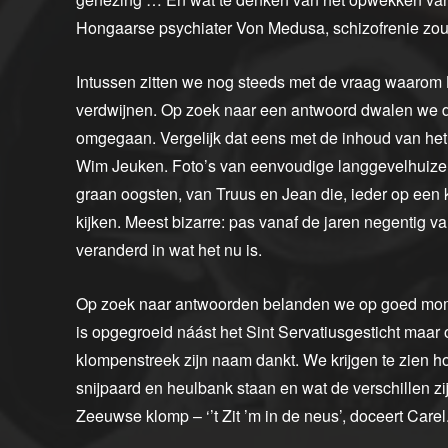
Hongaarse psychiater Von Medusa, schizofrenie z
Intussen zitten we nog steeds met de vraag waarom 
verdwijnen. Op zoek naar een antwoord dwalen we d
omgegaan. Vergelijk dat eens met de inhoud van het
Wim Jeuken. Foto’s van eenvoudige langgevelhuizen 
graan oogsten, van Truus en Jean die, ieder op een 
kijken. Meest bizarre: pas vanaf de jaren negentig va
veranderd in wat het nu is.
Op zoek naar antwoorden belanden we op goed moment
is opgegroeid náást het Sint Servatiusgesticht maar
klompenstreek zijn naam dankt. We krijgen te zien h
snijpaard en heulbank staan en wat de verschillen z
Zeeuwse klomp – ‘’t Zit ’m in de neus’, doceert Carel