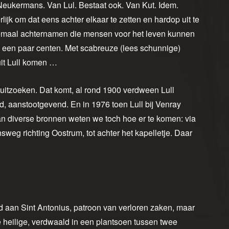
Neukermans. Van Lul. Bestaat ook. Van Kut. Idem.
lijk om dat eens achter elkaar te zetten en hardop uit te
allemaal achternamen die mensen voor het leven kunnen
t een paar centen. Met scabreuze (lees schunnige)
uit Lull komen …
 uitzoeken. Dat komt, al rond 1900 verdween Lull
id, aanstootgevend. En in 1976 toen Lull bij Venray
 diverse bronnen weten we toch hoe er te komen: via
sweg richting Oostrum, tot achter het kapelletje. Daar
wijd aan Sint Antonius, patroon van verloren zaken, maar
de heilige, verdwaald in een plantsoen tussen twee