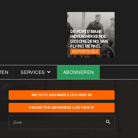
DE KORTE MAAR
INDRUKWEKKENDE
GESCHIEDENIS VAN
FLYING MERKEL
REPORTAGES
TEN
SERVICES
ABONNEREN
MOTO73 ABONNEES LOG HIER IN
PROMOTOR ABONNEES LOG HIER IN
Zoek