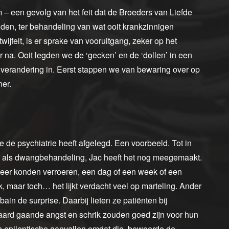
 een gevolg van het feit dat de Broeders van Liefde
igden, ter behandeling van wat ooit krankzinnigen
jfelt, is er sprake van vooruitgang, zeker op het
na. Ooit legden we de ‘gecken’ en de ‘dollen’ in een
 verandering in. Eerst stappen we van bewaring over op
er.
ie de psychiatrie heeft afgelegd. Een voorbeeld. Tot in
ts als dwangbehandeling, Jac heeft het nog meegemaakt.
meer konden verroeren, een dag of een week of een
jk, maar toch… het lijkt verdacht veel op marteling. Ander
in de surprise. Daarbij lieten ze patiënten bij
paard gaande angst en schrik zouden goed zijn voor hun
 epileptische aanvallen omdat die, beweerde de