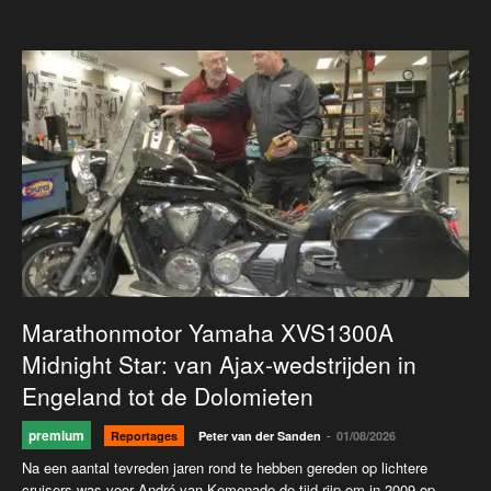
Marathonmotor Yamaha XVS1300A
Midnight Star: van Ajax-wedstrijden in
Engeland tot de Dolomieten
premium
-
Reportages
Peter van der Sanden
01/08/2026
Na een aantal tevreden jaren rond te hebben gereden op lichtere
cruisers was voor André van Kemenade de tijd rijp om in 2009 op...