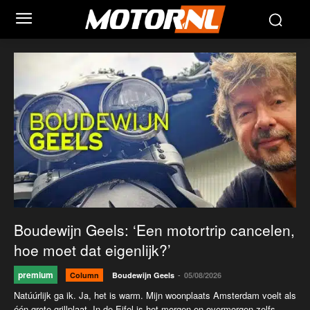
Boudewijn Geels: ‘Een motortrip cancelen,
hoe moet dat eigenlijk?’
premium
-
Column
Boudewijn Geels
05/08/2026
Natúúrlijk ga ik. Ja, het is warm. Mijn woonplaats Amsterdam voelt als
één grote grillplaat. In de Eifel is het morgen en overmorgen zelfs...