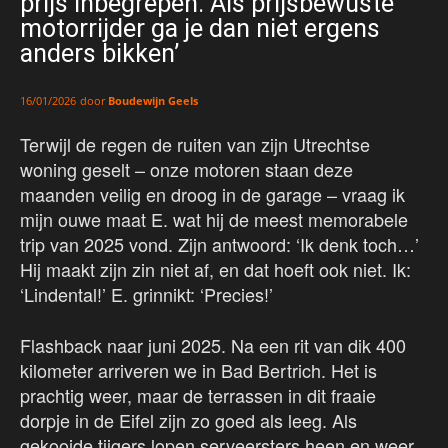
prijs inbegrepen. Als prijsbewuste
motorrijder ga je dan niet ergens
anders bikken’
door
Boudewijn Geels
16/01/2026
Terwijl de regen de ruiten van zijn Utrechtse
woning geselt – onze motoren staan deze
maanden veilig en droog in de garage – vraag ik
mijn ouwe maat E. wat hij de meest memorabele
trip van 2025 vond. Zijn antwoord: ‘Ik denk toch…’
Hij maakt zijn zin niet af, en dat hoeft ook niet. Ik:
‘Lindental!’ E. grinnikt: ‘Precies!’
Flashback naar juni 2025. Na een rit van dik 400
kilometer arriveren we in Bad Bertrich. Het is
prachtig weer, maar de terrassen in dit fraaie
dorpje in de Eifel zijn zo goed als leeg. Als
gekooide tijgers lopen serveersters heen en weer,