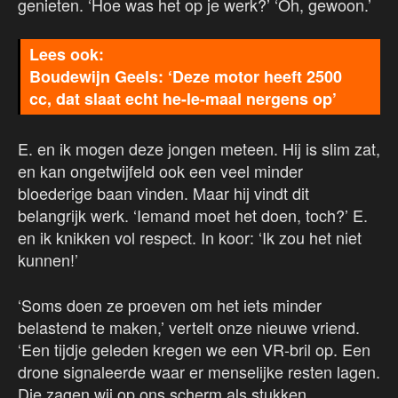
genieten. ‘Hoe was het op je werk?’ ‘Oh, gewoon.’
Boudewijn Geels: ‘Deze motor heeft 2500
cc, dat slaat echt he-le-maal nergens op’
E. en ik mogen deze jongen meteen. Hij is slim zat,
en kan ongetwijfeld ook een veel minder
bloederige baan vinden. Maar hij vindt dit
belangrijk werk. ‘Iemand moet het doen, toch?’ E.
en ik knikken vol respect. In koor: ‘Ik zou het niet
kunnen!’
‘Soms doen ze proeven om het iets minder
belastend te maken,’ vertelt onze nieuwe vriend.
‘Een tijdje geleden kregen we een VR-bril op. Een
drone signaleerde waar er menselijke resten lagen.
Die zagen wij op ons scherm als stukken