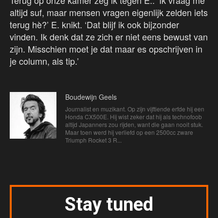
Terug op onze kamer zeg ik tegen E.: ‘Ik vraag me
altijd suf, maar mensen vragen eigenlijk zelden iets
terug hè?’ E. knikt. ‘Dat blijf ik ook bijzonder
vinden. Ik denk dat ze zich er niet eens bewust van
zijn. Misschien moet je dat maar es opschrijven in
je column, als tip.’
Boudewijn Geels
Journalist en muzikant. Op zijn vijftiende erfde hij een
Honda CX500E. Hij wist zeker dat hij als technofoob
altijd Japanners zou rijden, want die gaan nooit stuk.
Maar toen werd hij verliefd op een 2500cc zware
Triumph Rocket 3 R...
Stay tuned