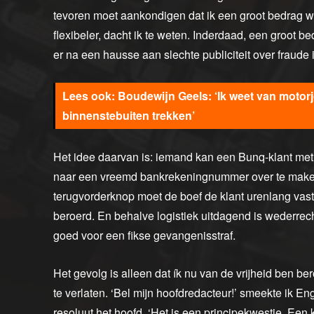
tevoren moet aankondigen dat ik een groot bedrag wi
flexibeler, dacht ik te weten. Inderdaad, een groot 
er na een hausse aan slechte publiciteit over fraude
Boudewijn Geels: ‘Ik weet van motorj
binnenstebuiten trekken’
Het idee daarvan is: iemand kan een Bunq-klant met
naar een vreemd bankrekeningnummer over te maken, 
terugvorderknop moet de boef de klant urenlang vast
beroerd. En behalve logistiek uitdagend is wederrech
goed voor een fikse gevangenisstraf.
Het gevolg is alleen dat ík nu van de vrijheid ben
te verlaten. ‘Bel mijn hoofdredacteur!’ smeekte ik E
resoluut het hoofd. ‘Het is een principekwestie. Ee