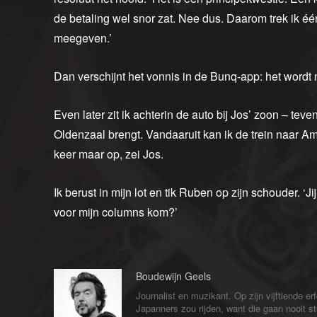
de betaling wel snor zat. Nee dus. Daarom trek ik één 
meegeven.’
Dan verschijnt het vonnis in de Bunq-app: het word
Even later zit ik achterin de auto bij Jos’ zoon – t
Oldenzaal brengt. Vandaaruit kan ik de trein naar 
keer maar op, zei Jos.
Ik berust in mijn lot en tik Ruben op zijn schouder.
voor mijn columns kom?’
Boudewijn Geels
Journalist en muzikant. Op zijn vijftiende er
Japanners zou rijden, want die gaan nooit s