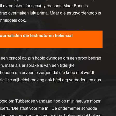
l overmaken, for security reasons. Maar Bunq is
bedrag overmaken lukt prima. Maar die terugvorderknop is
 inmiddels ook.
ournalisten die testmotoren helemaal
 een pistool op zijn hoofd dwingen om een groot bedrag
maar als er sprake is van een tijdelijke
houden om ervoor te zorgen dat die knop niet wordt
telijke vrijheidsberoving ook héél erg verboden, en dus
 beroofd om Tubbergen vandaag nog op mijn nieuwe motor
ngbers. ‘Die staat voor me in!’ De ondernemer schudde
n klant nam een keer een motor mee, belovend dat het met