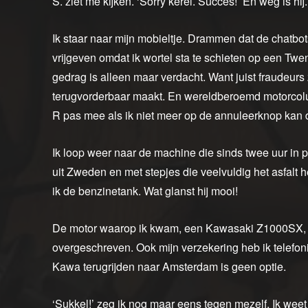
S. ziet me kijken. ‘Sorry kerel. Succes!’ En weg is hij.
Ik staar naar mijn mobieltje. Drammen dat de chatb
vrijgeven omdat ik wortel sta te schieten op een Twent
gedrag is alleen maar verdacht. Want juist fraudeurs
terugvorderbaar maakt. En wereldberoemd motorcolum
R pas mee als ik niet meer op de annuleerknop kan 
Ik loop weer naar de machine die sinds twee uur in 
uit Zweden en met stepjes die veelvuldig het asfalt h
ik de benzinetank. Wat glanst hij mooi!
De motor waarop ik kwam, een Kawasaki Z1000SX, w
overgeschreven. Ook mijn verzekering heb ik telefon
Kawa terugrijden naar Amsterdam is geen optie.
‘Sukkel!’ zeg ik nog maar eens tegen mezelf. Ik wee