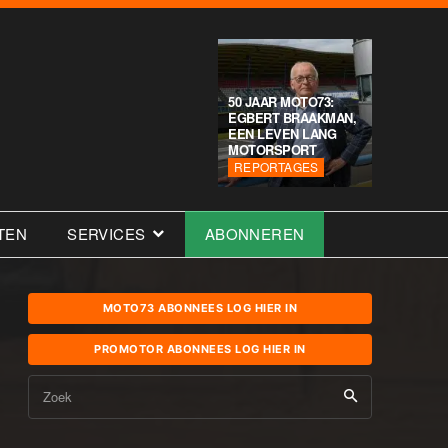
50 JAAR MOTO73:
EGBERT BRAAKMAN,
EEN LEVEN LANG
MOTORSPORT
REPORTAGES
TEN
SERVICES
ABONNEREN
MOTO73 ABONNEES LOG HIER IN
PROMOTOR ABONNEES LOG HIER IN
Zoek