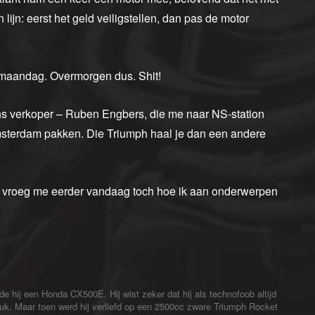
lijn: eerst het geld veiligstellen, dan pas de motor
t maandag. Overmorgen dus. Shit!
evens verkoper – Ruben Engbers, die me naar NS-station
Amsterdam pakken. Die Triumph haal je dan een andere
 ‘Jij vroeg me eerder vandaag toch hoe ik aan onderwerpen
fde hij een Honda CX500E. Hij wist zeker dat hij als technofoob altijd
tuk. Maar toen werd hij verliefd op een 2500cc zware Triumph Rocket