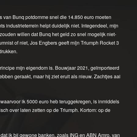
ots van Bunq potdomme snel die 14.850 euro moeten
s industrieterrein helpt duidelijk niet. Integendeel, mijn
 zouden willen dat Bunq het geld zo snel mogelijk niet-
nist of niet, Jos Engbers geeft míjn Triumph Rocket 3
drukken.
principe mijn eigendom is. Bouwjaar 2021, geïmporteerd
ebben geraakt, maar hij ziet eruit als nieuw. Zachtjes aai
aarvoor ik 5000 euro heb teruggekregen, is inmiddels
isch over laten zetten op de Triumph. Kortom: op de
t dat ik bij gewone banken, zoals ING en ABN Amro, van