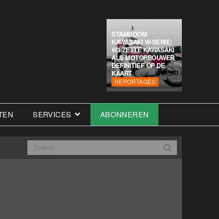
STAMBOOM
KAWASAKI W-SERIE:
W1 ZETTE KAWASAKI
ALS MOTORBOUWER
DEFINITIEF OP DE
KAART
REPORTAGES
TEN
SERVICES
ABONNEREN