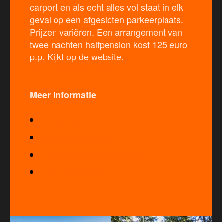
carport en als echt alles vol staat in elk
geval op een afgesloten parkeerplaats.
Prijzen variëren. Een arrangement van
twee nachten halfpension kost 125 euro
p.p. Kijkt op de website:
www.motorhotel-eifel.nl
Meer informatie
www.eifel.info
www.visitmos
el.de
www.hunsruecktouristik.de
www.taunus.info