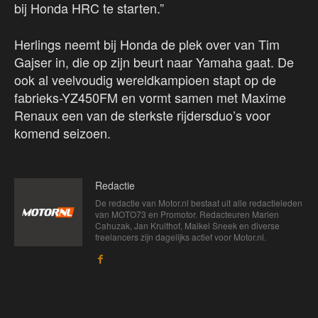
bij Honda HRC te starten.”
Herlings neemt bij Honda de plek over van Tim
Gajser in, die op zijn beurt naar Yamaha gaat. De
ook al veelvoudig wereldkampioen stapt op de
fabrieks-YZ450FM en vormt samen met Maxime
Renaux een van de sterkste rijdersduo’s voor
komend seizoen.
Redactie
De redactie van Motor.nl bestaat uit alle redactieleden
van MOTO73 en Promotor. Redacteuren Marien
Cahuzak, Jan Kruithof, Maikel Sneek en diverse
freelancers zijn dagelijks actief voor Motor.nl.