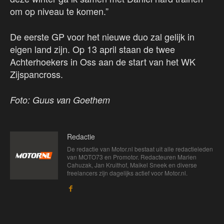
om op niveau te komen.”
De eerste GP voor het nieuwe duo zal gelijk in
eigen land zijn. Op 13 april staan de twee
Achterhoekers in Oss aan de start van het WK
Zijspancross.
Foto: Guus van Goethem
Redactie
De redactie van Motor.nl bestaat uit alle redactieleden
van MOTO73 en Promotor. Redacteuren Marien
Cahuzak, Jan Kruithof, Maikel Sneek en diverse
freelancers zijn dagelijks actief voor Motor.nl.