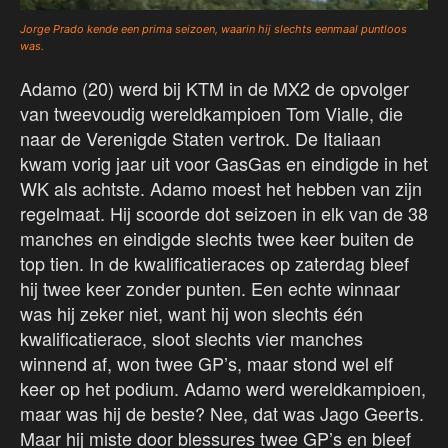
Jorge Prado kende een prima seizoen, waarin hij slechts eenmaal puntloos
was.
Adamo (20) werd bij KTM in de MX2 de opvolger
van tweevoudig wereldkampioen Tom Vialle, die
naar de Verenigde Staten vertrok. De Italiaan
kwam vorig jaar uit voor GasGas en eindigde in het
WK als achtste. Adamo moest het hebben van zijn
regelmaat. Hij scoorde dot seizoen in elk van de 38
manches en eindigde slechts twee keer buiten de
top tien. In de kwalificatieraces op zaterdag bleef
hij twee keer zonder punten. Een echte winnaar
was hij zeker niet, want hij won slechts één
kwalificatierace, sloot slechts vier manches
winnend af, won twee GP’s, maar stond wel elf
keer op het podium. Adamo werd wereldkampioen,
maar was hij de beste? Nee, dat was Jago Geerts.
Maar hij miste door blessures twee GP’s en bleef