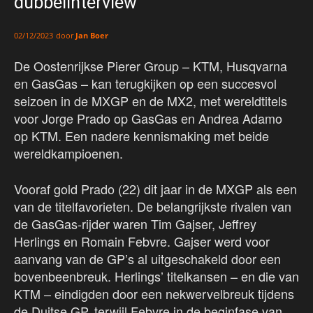
dubbelinterview
door
Jan Boer
02/12/2023
De Oostenrijkse Pierer Group – KTM, Husqvarna
en GasGas – kan terugkijken op een succesvol
seizoen in de MXGP en de MX2, met wereldtitels
voor Jorge Prado op GasGas en Andrea Adamo
op KTM. Een nadere kennismaking met beide
wereldkampioenen.
Vooraf gold Prado (22) dit jaar in de MXGP als een
van de titelfavorieten. De belangrijkste rivalen van
de GasGas-rijder waren Tim Gajser, Jeffrey
Herlings en Romain Febvre. Gajser werd voor
aanvang van de GP’s al uitgeschakeld door een
bovenbeenbreuk. Herlings’ titelkansen – en die van
KTM – eindigden door een nekwervelbreuk tijdens
de Duitse GP, terwijl Febvre in de beginfase van