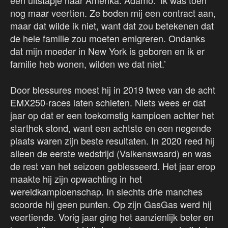
een uitstapje naar Amerika. Adamo: ‘Ik was toen
nog maar veertien. Ze boden mij een contract aan,
maar dat wilde ik niet, want dat zou betekenen dat
de hele familie zou moeten emigreren. Ondanks
dat mijn moeder in New York is geboren en ik er
familie heb wonen, wilden we dat niet.’
Door blessures moest hij in 2019 twee van de acht
EMX250-races laten schieten. Niets wees er dat
jaar op dat er een toekomstig kampioen achter het
starthek stond, want een achtste en een negende
plaats waren zijn beste resultaten. In 2020 reed hij
alleen de eerste wedstrijd (Valkenswaard) en was
de rest van het seizoen geblesseerd. Het jaar erop
maakte hij zijn opwachting in het
wereldkampioenschap. In slechts drie manches
scoorde hij geen punten. Op zijn GasGas werd hij
veertiende. Vorig jaar ging het aanzienlijk beter en