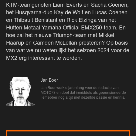
KTM-teamgenoten Liam Everts en Sacha Coenen,
het Husqvarna-duo Kay de Wolf en Lucas Coenen
en Thibault Benistant en Rick Elzinga van het
Hutten Metaal Yamaha Official EMX250-team. En
hoe zal het nieuwe Triumph-team met Mikkel
Haarup en Camden McLellan presteren? Op basis
van wat we nu weten lijkt het seizoen 2024 voor de
MX2 erg interessant te worden.
Jan Boer
Jan Boer werkte jarenlang voor de redactie van
MOTO73 en doet dat inmiddels als gepensioneerde
liefhebber nog altijd met dezelfde passie en kennis.