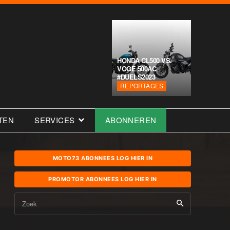
HONDA CL500 VS.
VOGE 500AC
#DUELS2023
REPORTAGES
TEN
SERVICES
ABONNEREN
MOTO73 ABONNEES LOG HIER IN
PROMOTOR ABONNEES LOG HIER IN
Zoek