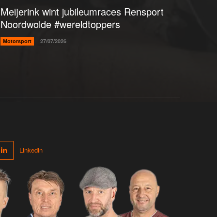
Meijerink wint jubileumraces Rensport
Noordwolde #wereldtoppers
Motorsport
27/07/2026
Linkedin