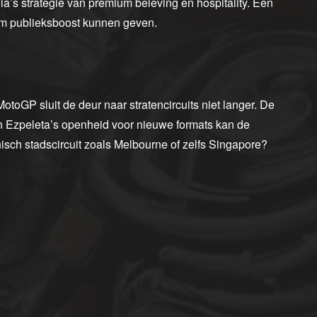
ia’s strategie van premium beleving en hospitality. Een
rm publieksboost kunnen geven.
 MotoGP sluit de deur naar stratencircuits niet langer. De
en Ezpeleta’s openheid voor nieuwe formats kan de
sch stadscircuit zoals Melbourne of zelfs Singapore?