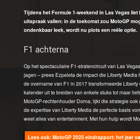
Tijdens het Formule 1-weekend in Las Vegas lie
uitspraak vallen: in de toekomst zou MotoGP moge
ondenkbaar leek, wordt nu plots een reële optie.
F1 achterna
Op het spectaculaire F1-stratencircuit van Las Vega
jagen – prees Ezpeleta de impact die Liberty Media 
de overname van F1 in 2017 transformeerde Liberty d
kalender uit te breiden van enkele stuks tot maar lie
MotoGP-rechtenhouder Dorna, lijkt die strategie ook 
de expertise van Liberty Media de perfecte basis vo
weet alles van entertainment. Met hun hulp wordt Mo
MotoGP 2025 eindrapport: het jaar v