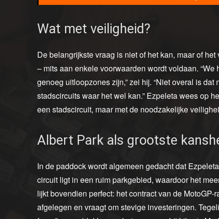
Wat met veiligheid?
De belangrijkste vraag is niet of het kan, maar of het
– mits aan enkele voorwaarden wordt voldaan. “We 
genoeg uitloopzones zijn,” zei hij. “Niet overal is dat
stadscircuits waar het wel kan.” Ezpeleta wees op het
een stadscircuit, maar met de noodzakelijke veiligh
Albert Park als grootste kans
In de paddock wordt algemeen gedacht dat Ezpeleta v
circuit ligt in een ruim parkgebied, waardoor het mee
lijkt bovendien perfect: het contract van de MotoGP-rac
afgelegen en vraagt om stevige investeringen. Tegel