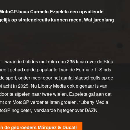
t MotoGP-baas Carmelo Ezpeleta een opvallende
lijk op stratencircuits kunnen racen. Wat jarenlang
s – waar de bolides met ruim dan 335 km/u over de Strip
heeft gehad op de populariteit van de Formule 1. Sinds
e sport, onder meer door het aantal stadscircuits op de
fst acht in 2025. Nu Liberty Media ook eigenaar is van
door te sijpelen naar twee wielen. Ezpeleta gaf aan dat
rmt om MotoGP verder te laten groeien. “Liberty Media
toGP nog beter,” verklaarde hij tegenover DAZN.
an de gebroeders Márquez & Ducati