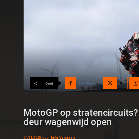
Facebook
X
Deel
MotoGP op stratencircuits
deur wagenwijd open
door
Jelle Verstaen
24/11/2025