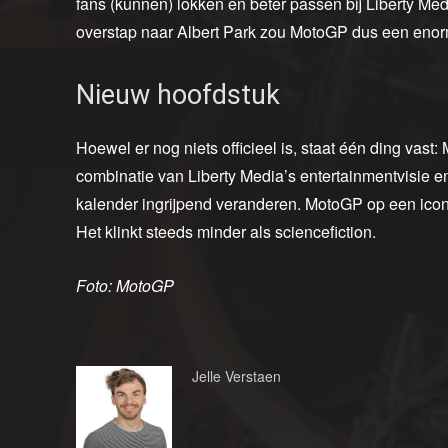
fans (kunnen) lokken en beter passen bij Liberty Med
overstap naar Albert Park zou MotoGP dus een eno
Nieuw hoofdstuk
Hoewel er nog niets officieel is, staat één ding vast:
combinatie van Liberty Media’s entertainmentvisie 
kalender ingrijpend veranderen. MotoGP op een iconi
Het klinkt steeds minder als sciencefiction.
Foto: MotoGP
Jelle Verstaen