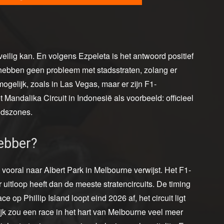
 veilig kan. En volgens Ezpeleta is het antwoord positief
hebben geen probleem met stadsstraten, zolang er
 mogelijk, zoals in Las Vegas, maar er zijn F1-
 Mandalika Circuit in Indonesië als voorbeeld: officieel
eidszones.
hebber?
ooral naar Albert Park in Melbourne verwijst. Het F1-
r uitloop heeft dan de meeste stratencircuits. De timing
e op Phillip Island loopt eind 2026 af, het circuit ligt
ijk zou een race in het hart van Melbourne veel meer