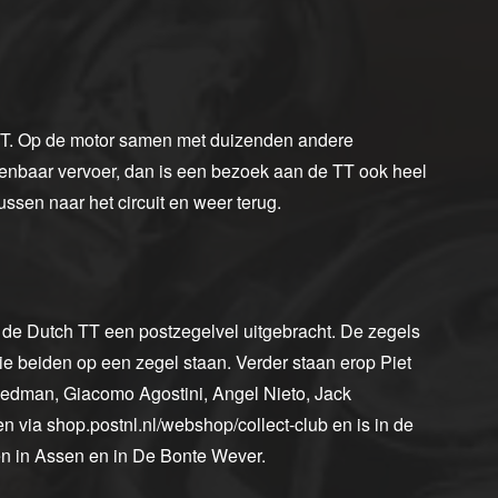
de TT. Op de motor samen met duizenden andere
penbaar vervoer, dan is een bezoek aan de TT ook heel
ussen naar het circuit en weer terug.
 de Dutch TT een postzegelvel uitgebracht. De zegels
ie beiden op een zegel staan. Verder staan erop Piet
edman, Giacomo Agostini, Angel Nieto, Jack
n via shop.postnl.nl/webshop/collect-club en is in de
en in Assen en in De Bonte Wever.