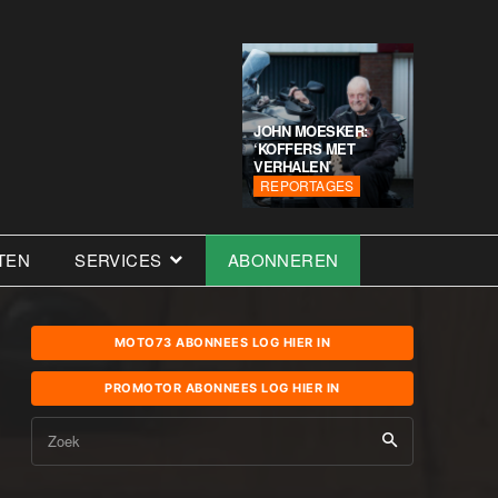
JOHN MOESKER:
‘KOFFERS MET
VERHALEN’
REPORTAGES
TEN
SERVICES
ABONNEREN
MOTO73 ABONNEES LOG HIER IN
PROMOTOR ABONNEES LOG HIER IN
Zoek