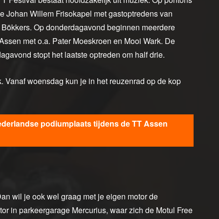
de Johan Willem Frisokapel met gastoptredens van
n Bökkers. Op donderdagavond beginnen meerdere
n Assen met o.a. Pater Moeskroen en Mooi Wark. De
agavond stopt het laatste optreden om half drie.
k. Vanaf woensdag kun je in het reuzenrad op de kop
 Nederlandse podiumplaats tijdens de TT Assen
an wil je ook wel graag met je eigen motor de
tor in parkeergarage Mercurius, waar zich de Motul Free