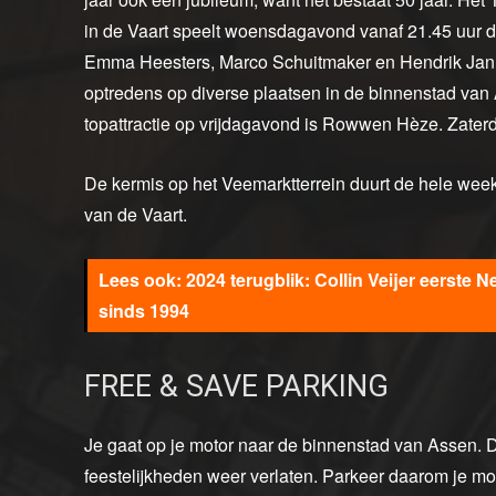
in de Vaart speelt woensdagavond vanaf 21.45 uur 
Emma Heesters, Marco Schuitmaker en Hendrik Ja
optredens op diverse plaatsen in de binnenstad va
topattractie op vrijdagavond is Rowwen Hèze. Zaterd
De kermis op het Veemarktterrein duurt de hele wee
van de Vaart.
2024 terugblik: Collin Veijer eerste
sinds 1994
FREE & SAVE PARKING
Je gaat op je motor naar de binnenstad van Assen. D
feestelijkheden weer verlaten. Parkeer daarom je mo