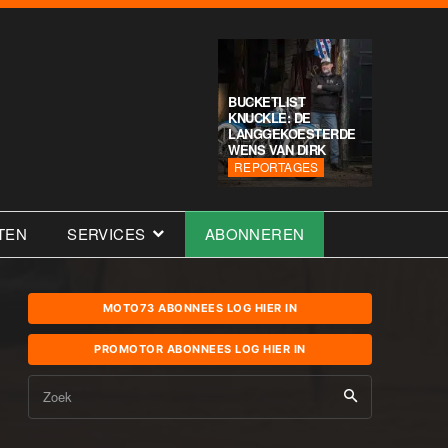
BUCKETLIST
KNUCKLE: DE
LANGGEKOESTERDE
WENS VAN DIRK
REPORTAGES
TEN
SERVICES
ABONNEREN
MOTO73 ABONNEES LOG HIER IN
PROMOTOR ABONNEES LOG HIER IN
Zoek