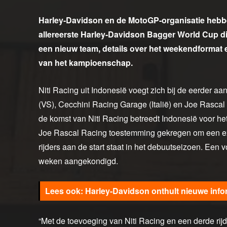
Harley-Davidson en de MotoGP-organisatie hebb
allereerste Harley-Davidson Bagger World Cup die
een nieuw team, details over het weekendformat 
van het kampioenschap.
Niti Racing uit Indonesië voegt zich bij de eerde
(VS), Cecchini Racing Garage (Italië) en Joe Rascal 
de komst van Niti Racing betreedt Indonesië voor he
Joe Rascal Racing toestemming gekregen om een ext
rijders aan de start staat in het debuutseizoen. Een
weken aangekondigd.
Harley-Davidson onthult nieuwe inf
“Met de toevoeging van Niti Racing en een derde rij