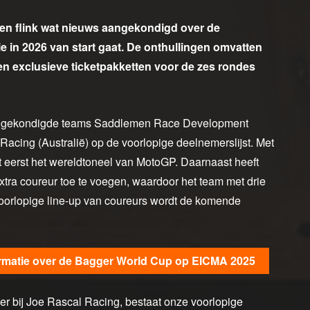
en flink wat nieuws aangekondigd over de
 in 2026 van start gaat. De onthullingen omvatten
en exclusieve ticketpakketten voor de zes rondes
r aangekondigde teams Saddlemen Race Development
Racing (Australië) op de voorlopige deelnemerslijst. Met
t eerst het wereldtoneel van MotoGP. Daarnaast heeft
ra coureur toe te voegen, waardoor het team met drie
 voorlopige line-up van coureurs wordt de komende
ormatie over de Bagger World Cup op EICMA 2025
der bij Joe Rascal Racing, bestaat onze voorlopige