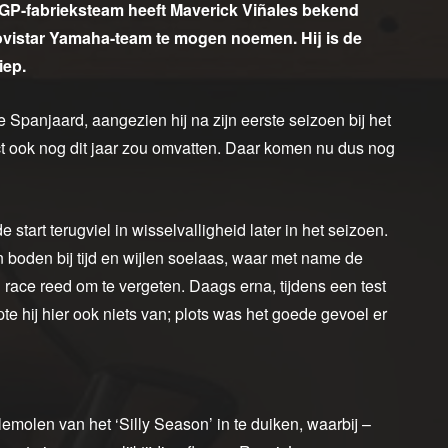
GP-fabrieksteam heeft Maverick Viñales bekend
ovistar Yamaha-team te mogen noemen. Hij is de
iep.
 Spanjaard, aangezien hij na zijn eerste seizoen bij het
ract ook nog dit jaar zou omvatten. Daar komen nu dus nog
tart terugviel in wisselvalligheid later in het seizoen.
oden bij tijd en wijlen soelaas, waar met name de
n race reed om te vergeten. Daags erna, tijdens een test
napte hij hier ook niets van; plots was het goede gevoel er
emolen van het ‘Silly Season’ in te duiken, waarbij –