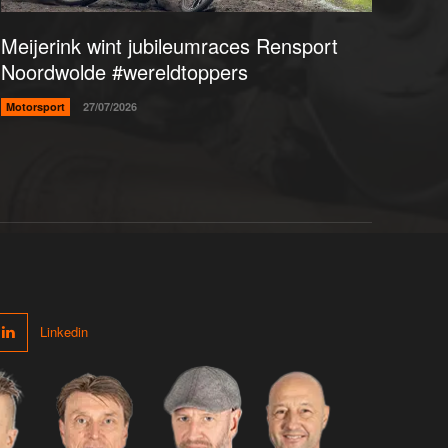
Meijerink wint jubileumraces Rensport
Noordwolde #wereldtoppers
Motorsport
27/07/2026
Linkedin