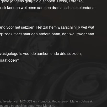
rote jongens gelijktijdig aflopen. Rossi, Lorenzo,
rick konden wel eens aan een dramatische stoelendans
vang voor het seizoen. Het zal hem waarschijnlijk wel wat
ftig op zoek moet naar een andere baan, dan wel zwaar aan
 vastgelegd is voor de aankomende drie seizoen,
 gaat doen?
redactieleden van MOTO73 en Promotor. Redacteuren Marien Cahuzak,
cers zijn dagelijks actief voor Motor.nl.