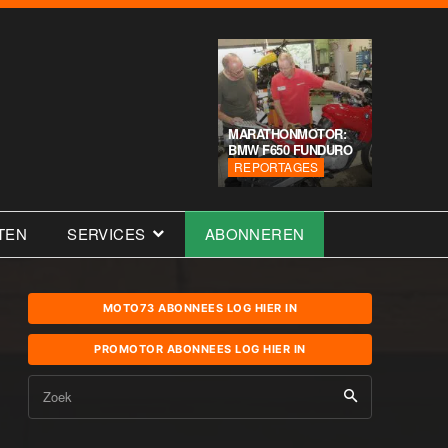
MARATHONMOTOR:
BMW F650 FUNDURO
REPORTAGES
TEN
SERVICES
ABONNEREN
MOTO73 ABONNEES LOG HIER IN
PROMOTOR ABONNEES LOG HIER IN
Zoek