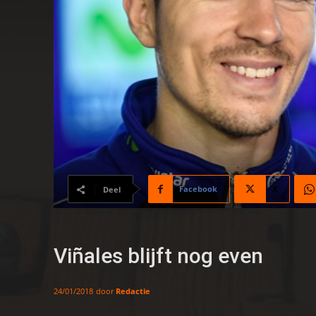
Facebook
X
Deel
Viñales blijft nog even
door
Redactie
24/01/2018