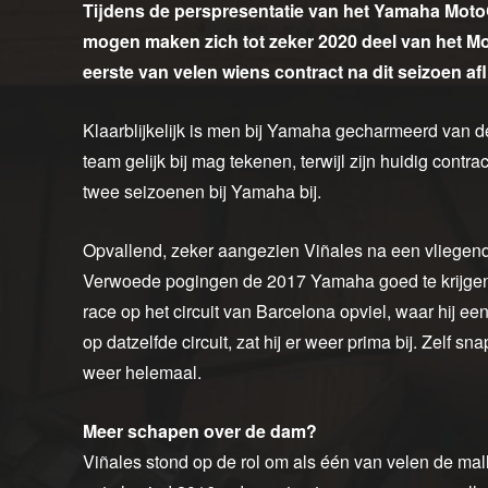
Tijdens de perspresentatie van het Yamaha Moto
mogen maken zich tot zeker 2020 deel van het M
eerste van velen wiens contract na dit seizoen afl
Klaarblijkelijk is men bij Yamaha gecharmeerd van de
team gelijk bij mag tekenen, terwijl zijn huidig cont
twee seizoenen bij Yamaha bij.
Opvallend, zeker aangezien Viñales na een vliegende s
Verwoede pogingen de 2017 Yamaha goed te krijgen b
race op het circuit van Barcelona opviel, waar hij ee
op datzelfde circuit, zat hij er weer prima bij. Zelf s
weer helemaal.
Meer schapen over de dam?
Viñales stond op de rol om als één van velen de mall