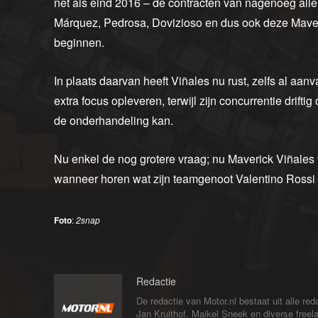
net als eind 2016 – de contracten van nagenoeg alle g
Márquez, Pedrosa, Dovizioso en dus ook deze Mave
beginnen.
In plaats daarvan heeft Viñales nu rust, zelfs al aan
extra focus opleveren, terwijl zijn concurrentie dri
de onderhandeling kan.
Nu enkel de nog grotere vraag; nu Maverick Viñales
wanneer horen wat zijn teamgenoot Valentino Rossi
Foto
:
2snap
Redactie
De redactie van Motor.nl bestaat uit alle 
Jan Kruithof, Maikel Sneek en diverse freelan