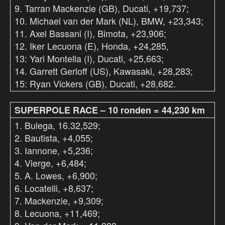
9. Tarran Mackenzie (GB), Ducati, +19,737;
10. Michael van der Mark (NL), BMW, +23,343;
11. Axel Bassani (I), Bimota, +23,906;
12. Iker Lecuona (E), Honda, +24,285,
13: Yari Montella (I), Ducati, +25,663;
14. Garrett Gerloff (US), Kawasaki, +28,283;
15: Ryan Vickers (GB), Ducati, +28,682.
SUPERPOLE RACE – 10 ronden = 44,230 km
1. Bulega, 16.32,529;
2. Bautista, +4,055;
3. Iannone, +5,236;
4. Vierge, +6,484;
5. A. Lowes, +6,900;
6. Locatelli, +8,637;
7. Mackenzie, +9,309;
8. Lecuona, +11,469;