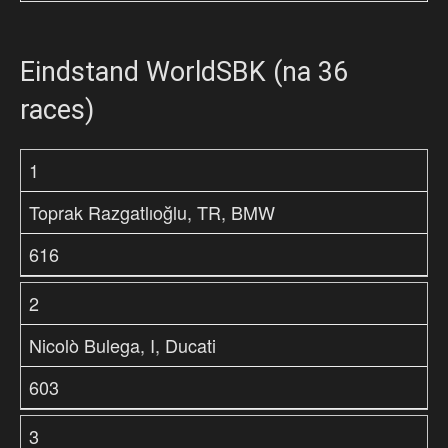
Eindstand WorldSBK (na 36
races)
1
Toprak Razgatlıoğlu, TR, BMW
616
2
Nicolò Bulega, I, Ducati
603
3