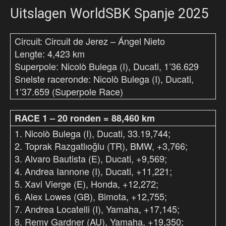
Uitslagen WorldSBK Spanje 2025
Circuit: Circuit de Jerez – Ángel Nieto
Lengte: 4,423 km
Superpole: Nicolò Bulega (I), Ducati, 1’36.629
Snelste raceronde: Nicolò Bulega (I), Ducati,
1’37.659 (Superpole Race)
RACE 1 – 20 ronden = 88,460 km
1. Nicolò Bulega (I), Ducati, 33.19,744;
2. Toprak Razgatlıoğlu (TR), BMW, +3,766;
3. Alvaro Bautista (E), Ducati, +9,569;
4. Andrea Iannone (I), Ducati, +11,221;
5. Xavi Vierge (E), Honda, +12,272;
6. Alex Lowes (GB), Bimota, +12,755;
7. Andrea Locatelli (I), Yamaha, +17,145;
8. Remy Gardner (AU), Yamaha, +19,350;