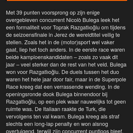
Met 39 punten voorsprong op zijn enige
overgebleven concurrent Nicolò Bulega leek het
een formaliteit voor Toprak Razgatlıoğlu om tijdens
de seizoensfinale in Jerez de wereldtitel veilig te
stellen. Zoals het in de (motor)sport wel vaker
gaat, liep het toch anders. In de eerste race waren
beide kampioenskandidaten – zoals zo vaak dit
jaar – veel sterker dan de rest van het veld. Bulega
won voor Razgatlıoğlu. De duels tussen het duo
waren het hele jaar door fair, maar in de Superpole
Race kreeg dat een verrassende wending. In de
openingsronde dook Bulega binnendoor bij
Razgatlıoğlu, op een plek waar nauwelijks tot geen
ruimte was. De Italiaan raakte de Turk, die
vervolgens ten val kwam. Bulega kreeg als straf
slechts een long-lap penalty en won alsnog
overtuigend, terwijl zijn concurrent puntloos bleef.