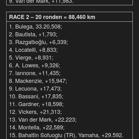
9. Van der Mark, +11,983.
RACE 2 – 20 ronden = 88,460 km
1. Bulega, 33.20,508;
2. Bautista, +1,793;
3. Razgatlıoğlu, +6,339;
4. Locatelli, +8,833;
5. Vierge, +8,931;
6. A. Lowes, +9,326;
7. Iannone, +11,435;
8. Mackenzie, +15,947;
9. Lecuona, +17,473;
10. Bassani, +17,835;
11. Gardner, +18,598;
12. Vickers, +21,313;
13. Van der Mark, +22,223;
14. Montella, +22,589;
15. Bahattin Sofuoglu (TR), Yamaha, +29.592.