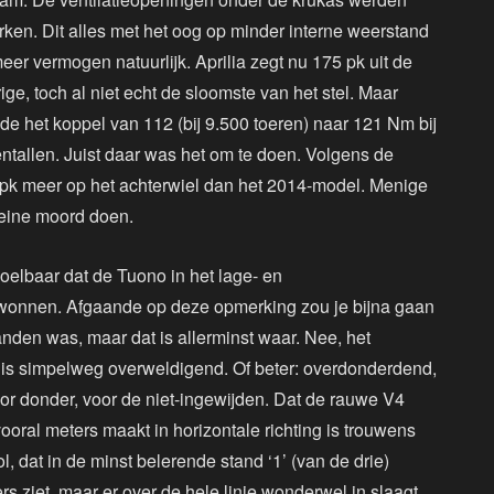
ken. Dit alles met het oog op minder interne weerstand
eer vermogen natuurlijk. Aprilia zegt nu 175 pk uit de
ge, toch al niet echt de sloomste van het stel. Maar
ide het koppel van 112 (bij 9.500 toeren) naar 121 Nm bij
entallen. Juist daar was het om te doen. Volgens de
0 pk meer op het achterwiel dan het 2014-model. Menige
kleine moord doen.
voelbaar dat de Tuono in het lage- en
ewonnen. Afgaande op deze opmerking zou je bijna gaan
nden was, maar dat is allerminst waar. Nee, het
 is simpelweg overweldigend. Of beter: overdonderdend,
oor donder, voor de niet-ingewijden. Dat de rauwe V4
vooral meters maakt in horizontale richting is trouwens
, dat in de minst belerende stand ‘1’ (van de drie)
s ziet, maar er over de hele linie wonderwel in slaagt