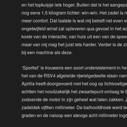
en het topkuipje iets hoger. Buiten dat is het aangep
nog eens 1,5 kilogram lichter: win-win. Het zadel is n
meer comfort. Dat laatste is wat mij betreft net even
ongetwijfeld winst zal opleveren qua gevoel in het ac
koste van de interactie, van huis uit een van de s
maar van mij mag het juist iets harder. Verder is de zi
bij een machine als deze.
‘Sportief’ is trouwens een soort understatement in he
het van de RSV4 afgeleide rijwielgedeelte staan namel
Aprilia heeft doorgevoerd met het oog op lichtvoetig
achtten het noodzakelijk het zwaartepunt omlaag te 
zodoende de motor in zijn geheel wat laten zakken. Z
zadeldek vijftien millimeter. De balhoofdhoek werd 
graden en de naloop een stevige acht millimeter ingek