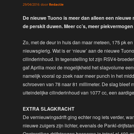
door
Redactie
29/04/2016
De nieuwe Tuono is meer dan alleen een nieuwe n
de perskit duwen. Meer cc’s, meer piekvermogen e
Zo, met de deur in huis dan maar meteen, 175 pk en
nieuwsgierig. Wat is er ‘nieuw’ aan de nieuwe Tuono? 
cilinderinhoud. In tegenstelling tot zijn RSV4-broed
gaf Aprilia mooi de mogelijkheid het slagvolume een
namelijk vooral op zoek naar meer punch in het mid
schroeven van 78 naar 81 millimeter. De slag bleef met
uiteindelijke cilinderinhoud van 1077 cc, een aardig
EXTRA SLAGKRACHT
De vernieuwingsdrift ging echter nog iets verder, wa
nieuwe zuigers zijn lichter, evenals de Pankl-drijfs
Oostenrijkse drijfstangen besparen in totaal al 400