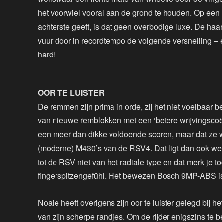
het voorwiel vooral aan de grond te houden. Op een m
achterste geeft, is dat geen overbodige luxe. De haar
vuur door in recordtempo de volgende versnelling – e
hard!
OOR TE LUISTER
De remmen zijn prima in orde, zij het niet voelbaar 
van nieuwe remblokken met een ‘betere wrijvingsco
een meer dan dikke voldoende scoren, maar dat ze w
(moderne) M430’s van de RSV4. Dat ligt dan ook wee
tot de RSV niet van het radiale type en dat merk je t
fingerspitzengefühl. Het bewezen Bosch 9MP-ABS is
Noale heeft overigens zijn oor te luister gelegd bij
van zijn scherpe randjes. Om de rijder enigszins te 