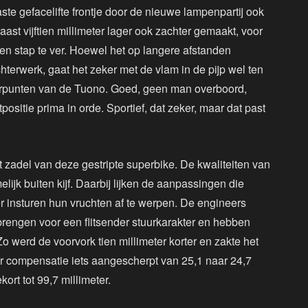
aste gefacelifte frontje door de nieuwe lampenpartij ook
aast vijftien millimeter lager ook zachter gemaakt, voor
 een stap te ver. Hoewel het op langere afstanden
hterwerk, gaat het zeker met de vlam in de pijp wel ten
peerpunten van de Tuono. Goed, geen man overboord,
tpositie prima in orde. Sportief, dat zeker, maar dat past
t zadel van deze gestripte superbike. De kwaliteiten van
ijk buiten kijf. Daarbij lijken de aanpassingen die
er insturen hun vruchten af te werpen. De engineers
brengen voor een flitsender stuurkarakter en hebben
o werd de voorvork tien millimeter korter en zakte het
ter compensatie iets aangescherpt van 25,1 naar 24,7
ort tot 99,7 millimeter.