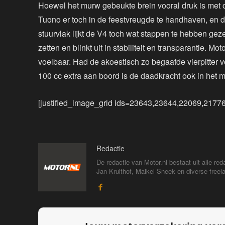
Hoewel het murw gebeukte brein vooral druk is met o
Tuono er toch in de feestvreugde te handhaven, en d
stuurvlak lijkt de V4 toch wat stappen te hebben gezet.
zetten en blinkt uit in stabiliteit en transparantie. M
voelbaar. Had de akoestisch zo begaafde vierpitter 
100 cc extra aan boord is de daadkracht ook in het 
[justified_image_grid ids=23643,23644,22069,21776
Redactie
De redactie van Motor.nl bestaat uit alle 
Jan Kruithof, Maikel Sneek en diverse freelan