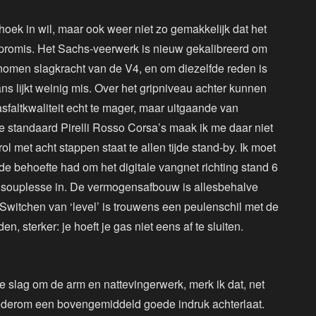
hoek in wil, maar ook weer niet zo gemakkelijk dat het
promis. Het Sachs-veerwerk is nieuw gekalibreerd om
omen slagkracht van de V4, en om diezelfde reden is
ns lijkt weinig mis. Over het gripniveau achter kunnen
sfaltkwaliteit echt te mager, maar uitgaande van
 de standaard Pirelli Rosso Corsa’s maak ik me daar niet
l met acht stappen staat te allen tijde stand-by. Ik moet
 de behoefte had om het digitale vangnet richting stand 6
eel souplesse in. De vermogensafbouw is allesbehalve
 Switchen van ‘level’ is trouwens een peulenschil met de
en, sterker: je hoeft je gas niet eens af te sluiten.
ie slag om de arm en nattevingerwerk, merk ik dat, net
ederom een bovengemiddeld goede indruk achterlaat.