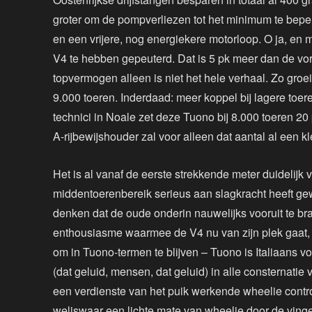
groter om de pompverliezen tot het minimum te beper
en een vrijere, nog energiekere motorloop. O ja, en m
V4 te hebben gepeuterd. Dat is 5 pk meer dan de vori
topvermogen alleen is niet het hele verhaal. Zo groe
9.000 toeren. Inderdaad: meer koppel bij lagere toer
technici in Noale zet deze Tuono bij 8.000 toeren 2
A-rijbewijshouder zal voor alleen dat aantal al een 
Het is al vanaf de eerste strekkende meter duidelijk 
middentoerenbereik serieus aan slagkracht heeft g
denken dat de oude onderin nauwelijks vooruit te bra
enthousiasme waarmee de V4 nu van zijn plek gaat,
om in Tuono-termen te blijven – Tuono is Italiaans v
(dat geluid, mensen, dat geluid) in alle consternatie 
een verdienste van het puik werkende wheelie control
weliswaar een lichte mate van wheelie door de vinger