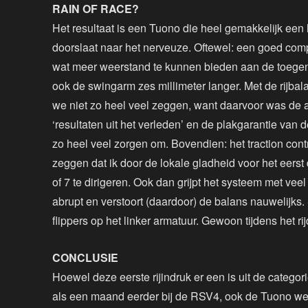
RAIN OF RACE?
Het resultaat is een Tuono die heel gemakkelijk een 
doorslaat naar het nerveuze. Oftewel: een goed com
wat meer weerstand te kunnen bieden aan de toegen
ook de swingarm zes millimeter langer. Met de rijbala
we niet zo heel veel zeggen, want daarvoor was de a
‘resultaten uit het verleden’ en de plakgarantie van
zo heel veel zorgen om. Bovendien: het traction contro
zeggen dat ik door de lokale gladheid voor het eerst
of 7 te dirigeren. Ook dan grijpt het systeem met v
abrupt en verstoort (daardoor) de balans nauwelijks.
flippers op het linker armatuur. Gewoon tijdens het rijd
CONCLUSIE
Hoewel deze eerste rijindruk er een is uit de categor
als een maand eerder bij de RSV4, ook de Tuono w