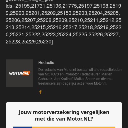
ids=25195,21731,25196,21775,25197,25198,2519
9,25200,25201,25202,25153,25203,25204,25205,
25206,25207,25208,25209,25210,25211,25212,25
213,25214,25215,25216,25217,25218,25219,2522
0,25221,25222,25223,25224,25225,25226,25227,
25228,25229,25230]
Redactie
De redactie van Motor.nl bestaat uit alle redactieleden
van MOTO73 en Promotor. Redacteuren Marien
Cahuzak, Jan Kruithof, Maikel Sneek en diverse
freelancers zijn dagelijks actief voor Motor.nl.