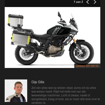
1
van 3
QJMotor SRT 600 SX.
Gijs Gilis
Zot ván alles wat op wielen staat, soms zot óp alles
wat wielen heeft. Rijdt het liefst met van die
tweewielige machines. Licht of zwaar, naakt of
aangekleed, traag of snel, als er maar iets leuk over te
vertellen is.