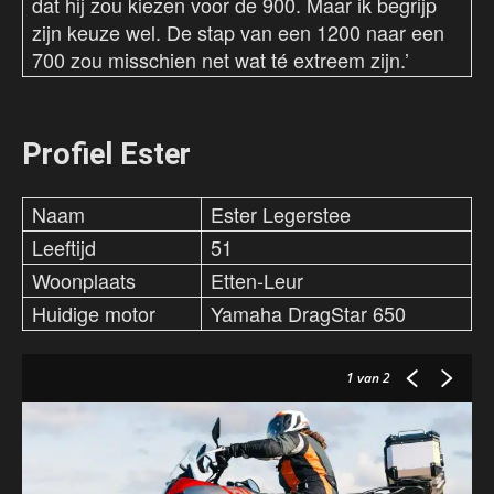
dat hij zou kiezen voor de 900. Maar ik begrijp
zijn keuze wel. De stap van een 1200 naar een
700 zou misschien net wat té extreem zijn.’
Profiel Ester
Naam
Ester Legerstee
Leeftijd
51
Woonplaats
Etten-Leur
Huidige motor
Yamaha DragStar 650
1
van 2