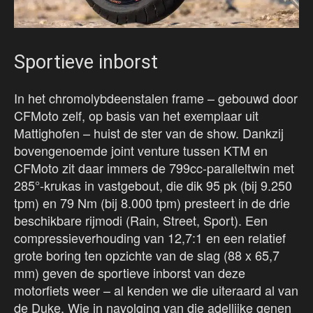
Sportieve inborst
In het chromolybdeenstalen frame – gebouwd door
CFMoto zelf, op basis van het exemplaar uit
Mattighofen – huist de ster van de show. Dankzij
bovengenoemde joint venture tussen KTM en
CFMoto zit daar immers de 799cc-paralleltwin met
285°-krukas in vastgebout, die dik 95 pk (bij 9.250
tpm) en 79 Nm (bij 8.000 tpm) presteert in de drie
beschikbare rijmodi (Rain, Street, Sport). Een
compressieverhouding van 12,7:1 en een relatief
grote boring ten opzichte van de slag (88 x 65,7
mm) geven de sportieve inborst van deze
motorfiets weer – al kenden we die uiteraard al van
de Duke. Wie in navolging van die adellijke genen