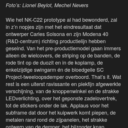
Foto’s: Lionel Beylot, Mechel Nevers
Wie het NK-C22 prototype al had bewonderd, zal
in z’n nopjes zijn met het eindresultaat dat
ontwerper Carles Solsona en zijn Modena 40
(R&D-centrum) richting productielijn hebben
geseind. Van het pre-productiemodel gaan immers
alleen de wielcovers, de striping op de banden, de
rode tint op de duozit en in de koplamp, de
enkelzijdige swingarm én de bloedgeile SC
Project-tweeloopsdemper overboord. That’s it. Wat
rest is een uiterst ravissante en piekfijn afgewerkte
verschijning, van de knoppenwinkel en de strakke
LEDverlichting, over het geponste zadelovertrek,
tot de stickers onder de lak. Applaus voor het
subframe dat door het kuipwerk komt piepen, de
metalen rand rond de zijpanelen, het strakke
ontwerp van de demper, het bijzonder knap