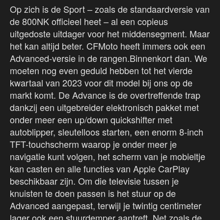
Op zich is de Sport – zoals de standaardversie van
de 800NK officieel heet – al een copieus
uitgedoste uitdager voor het middensegment. Maar
het kan altijd beter. CFMoto heeft immers ook een
Advanced-versie in de rangen.Binnenkort dan. We
moeten nog even geduld hebben tot het vierde
kwartaal van 2023 voor dit model bij ons op de
markt komt. De Advance is de overtreffende trap
dankzij een uitgebreider elektronisch pakket met
onder meer een up/down quickshifter met
autoblipper, sleutelloos starten, een enorm 8-inch
TFT-touchscherm waarop je onder meer je
navigatie kunt volgen, het scherm van je mobieltje
kan casten en alle functies van Apple CarPlay
beschikbaar zijn. Om die televisie tussen je
knuisten te doen passen is het stuur op de
Advanced aangepast, terwijl je twintig centimeter
lager ook een stuurdemper aantreft. Net zoals de