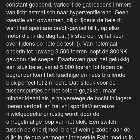
constant geopend, varieert de gasrespons immers
van licht astmatisch naar hyperventilerend. Geen
kwestie van opwarmen, blijkt tijdens de hele rit,
want het spontane on/off-gevoel blijft, op elke
motor die ik die dag test (ik stap een vijftal keer
over tijdens de hele de testrit). Van helemaal
onderin tot ruwweg 3.500 toeren loopt de 800NK
gewoon niet soepel. Daarboven gaat het gelukkig
een stuk beter, vanaf 5.000 toeren tot tegen de
begrenzer komt het krachtige en hees brullende
blok perfect tot z’n recht. Dat is leuk voor de
tussenspurtjes en het betere gejakker, maar
minder ideaal als je halverwege de bocht in lagere
toeren vertoeft en het vrij sportief/nerveuze
rijwielgedeelte onrustig wordt door de
onregelmatige loop van het blok. Een switch
tussen de drie rijmodi brengt weinig zoden aan de
dijk: in de qua vermogen ingeperkte Rain-modus is