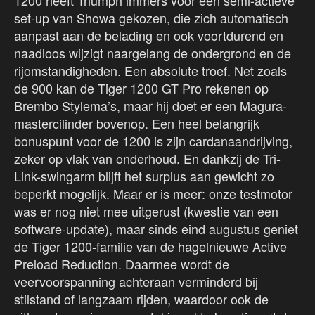
1200 heeft Triumph immers voor een semi-actieve
set-up van Showa gekozen, die zich automatisch
aanpast aan de belading en ook voortdurend en
naadloos wijzigt naargelang de ondergrond en de
rijomstandigheden. Een absolute troef. Net zoals
de 900 kan de Tiger 1200 GT Pro rekenen op
Brembo Stylema’s, maar hij doet er een Magura-
mastercilinder bovenop. Een heel belangrijk
bonuspunt voor de 1200 is zijn cardanaandrijving,
zeker op vlak van onderhoud. En dankzij de Tri-
Link-swingarm blijft het surplus aan gewicht zo
beperkt mogelijk. Maar er is meer: onze testmotor
was er nog niet mee uitgerust (kwestie van een
software-update), maar sinds eind augustus geniet
de Tiger 1200-familie van de hagelnieuwe Active
Preload Reduction. Daarmee wordt de
veervoorspanning achteraan verminderd bij
stilstand of langzaam rijden, waardoor ook de