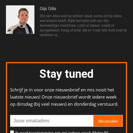
Gijs Gilis
Zot ván alles wat op wielen staat, soms zot óp alles
wat wielen heeft. Rijdt het liefst met van die
tweewielige machines. Licht of zwaar, naakt of
aangekleed, traag of snel, als er maar iets leuk over te
vertellen is.
Stay tuned
Schrijf je in voor onze nieuwsbrief en mis nooit het
laatste nieuws! Onze nieuwsbrief wordt iedere week
op dinsdag (bij veel nieuws) en donderdag verstuurd.
Verzenden
Ik geef toestemming om mij iedere week Motor.NL