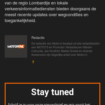
van de regio Lombardije en lokale
verkeersinformatiediensten bieden doorgaans de
meest recente updates over wegcondities en
toegankelijkheid.
Redactie
De redactie van Motor.nl bestaat uit alle redactieleden
van MOTO73 en Promotor. Redacteuren Marien
Cahuzak, Jan Kruithof, Maikel Sneek en diverse
freelancers zijn dagelijks actief voor Motor.nl.
Stay tuned
Schrijf je in voor onze nieuwsbrief en mis nooit het