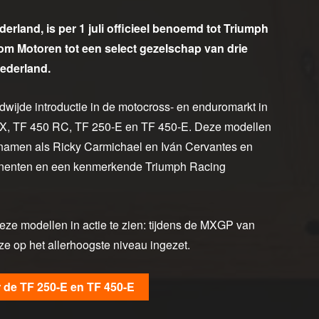
land, is per 1 juli officieel benoemd tot Triumph
m Motoren tot een select gezelschap van drie
Nederland.
ldwijde introductie in de motocross- en enduromarkt in
-X, TF 450 RC, TF 250-E en TF 450-E. Deze modellen
 namen als Ricky Carmichael en Iván Cervantes en
onenten en een kenmerkende Triumph Racing
deze modellen in actie te zien: tijdens de MXGP van
e op het allerhoogste niveau ingezet.
r de TF 250-E en TF 450-E