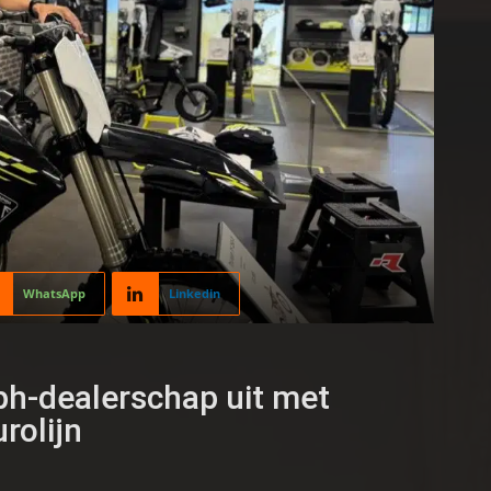
WhatsApp
Linkedin
ph-dealerschap uit met
urolijn