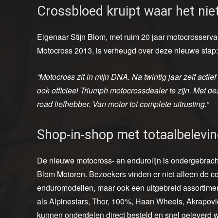
Crossbloed kruipt waar het nie
Eigenaar Stijn Blom, met ruim 20 jaar motocrosserv
Motocross 2013, is verheugd over deze nieuwe stap
“Motocross zit in mijn DNA. Na twintig jaar zelf actief
ook officieel Triumph motocrossdealer te zijn. Met d
road liefhebber. Van motor tot complete uitrusting.”
Shop-in-shop met totaalbelevi
De nieuwe motocross- en endurolijn is ondergebrac
Blom Motoren. Bezoekers vinden er niet alleen de c
enduromodellen, maar ook een uitgebreid assortime
als Alpinestars, Thor, 100%, Haan Wheels, Akrapovi
kunnen onderdelen direct besteld en snel geleverd wo