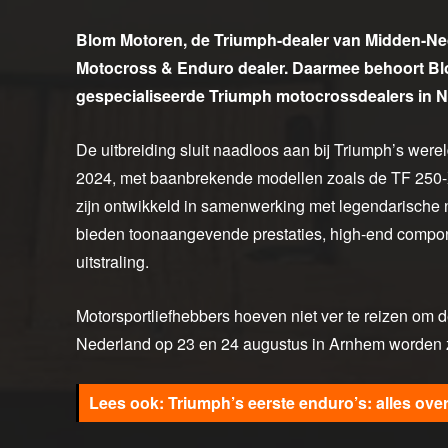
Blom Motoren, de Triumph-dealer van Midden-Neder
Motocross & Enduro dealer. Daarmee behoort Blo
gespecialiseerde Triumph motocrossdealers in 
De uitbreiding sluit naadloos aan bij Triumph’s were
2024, met baanbrekende modellen zoals de TF 250
zijn ontwikkeld in samenwerking met legendarische
bieden toonaangevende prestaties, high-end comp
uitstraling.
Motorsportliefhebbers hoeven niet ver te reizen om 
Nederland op 23 en 24 augustus in Arnhem worden z
Triumph’s eerste enduro’s: alles ove