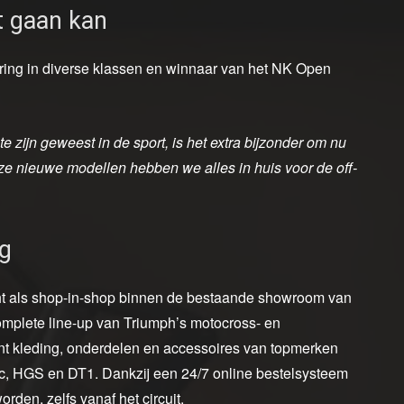
t gaan kan
aring in diverse klassen en winnaar van het NK Open
:
 te zijn geweest in de sport, is het extra bijzonder om nu
eze nieuwe modellen hebben we alles in huis voor de off-
ng
ht als shop-in-shop binnen de bestaande showroom van
omplete line-up van Triumph’s motocross- en
nt kleding, onderdelen en accessoires van topmerken
c, HGS en DT1. Dankzij een 24/7 online bestelsysteem
rden, zelfs vanaf het circuit.