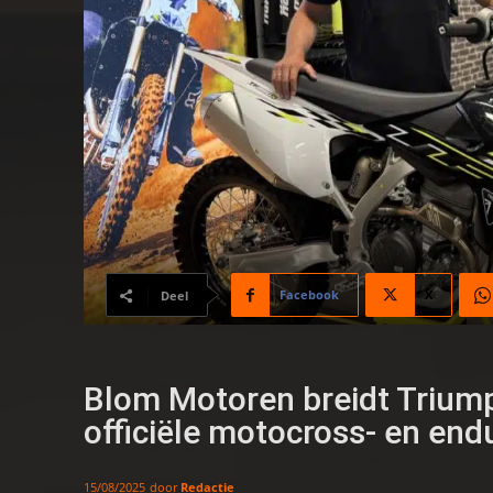
Facebook
X
Deel
Blom Motoren breidt Trium
officiële motocross- en end
door
Redactie
15/08/2025