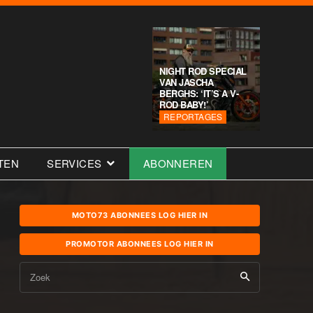
NIGHT ROD SPECIAL
VAN JASCHA
BERGHS: ‘IT’S A V-
ROD BABY!’
REPORTAGES
TEN
SERVICES
ABONNEREN
MOTO73 ABONNEES LOG HIER IN
PROMOTOR ABONNEES LOG HIER IN
Zoek