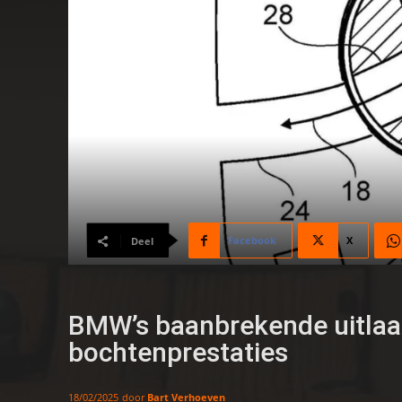
Facebook
X
Deel
BMW’s baanbrekende uitlaa
bochtenprestaties
door
Bart Verhoeven
18/02/2025