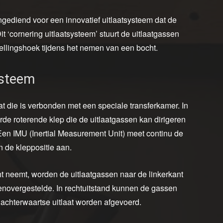
gediend voor een innovatief uitlaatsysteem dat de
Dit ‘cornering uitlaatsysteem’ stuurt de uitlaatgassen
llingshoek tijdens het nemen van een bocht.
ysteem
at die is verbonden met een speciale transferkamer. In
de roterende klep die de uitlaatgassen kan dirigeren
Een IMU (Inertial Measurement Unit) meet continu de
n de kleppositie aan.
t neemt, worden de uitlaatgassen naar de linkerkant
genovergestelde. In rechtuitstand kunnen de gassen
le achterwaartse uitlaat worden afgevoerd.