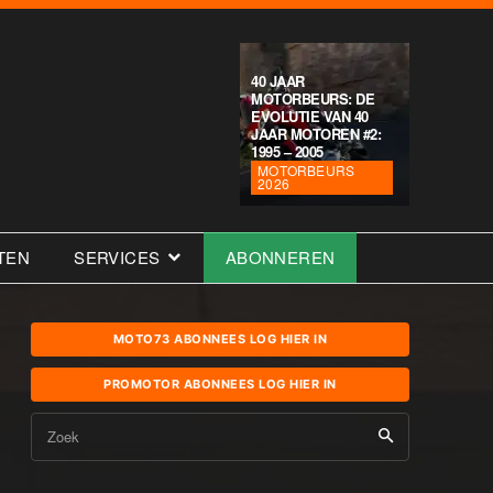
40 JAAR
MOTORBEURS: DE
EVOLUTIE VAN 40
JAAR MOTOREN #2:
1995 – 2005
MOTORBEURS
2026
TEN
SERVICES
ABONNEREN
MOTO73 ABONNEES LOG HIER IN
PROMOTOR ABONNEES LOG HIER IN
Zoek