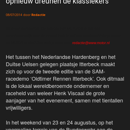
opnieuw dreunen de klassiekers
door
Redactie
08/07/2014
Dit is een persbericht. De redactie van MOTOR.nl is dus niet
verantwoordelijk voor de inhoud. Heb je zelf een persbericht dat je graag
op MOTOR.nl ziet? Dan mail je deze naar
redactie@www.motor.nl
.
Het tussen het Nederlandse Hardenberg en het
Duitse Uelsen gelegen plaatsje Itterbeck maakt
zich op voor de tweede editie van de SAM-
racedemo ‘Oldtimer Rennen Itterbeck’. Ook ditmaal
is de lokaal wereldberoemde ondernemer en
raceheld van weleer Henk Viscaal de grote
aanjager van het evenement, samen met tientallen
vrijwilligers.
In het weekend van 23 en 24 augustus, op het
voormalige terrein van de Bundeswehr aan de