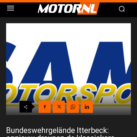
Bundeswehrgelände Itterbeck: