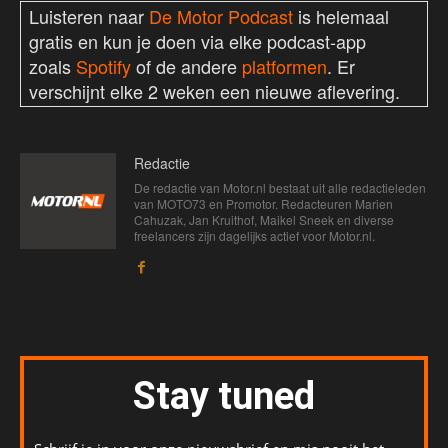
Luisteren naar
De Motor Podcast
is helemaal
gratis en kun je doen via elke podcast-app
zoals
Spotify
of de andere
platformen
. Er
verschijnt elke 2 weken een nieuwe aflevering.
Redactie
De redactie van Motor.nl bestaat uit alle redactieleden
van MOTO73 en Promotor. Redacteuren Marien
Cahuzak, Jan Kruithof, Maikel Sneek en diverse
freelancers zijn dagelijks actief voor Motor.nl.
Stay tuned