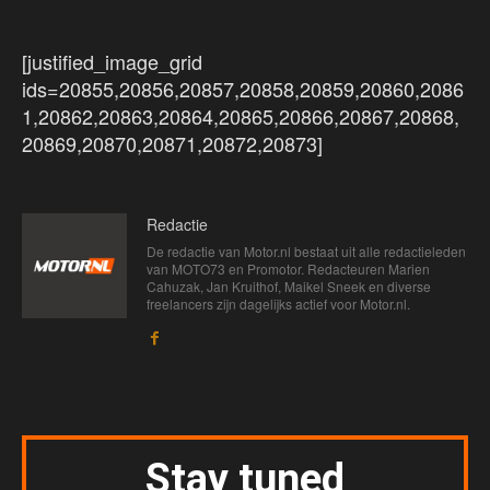
[justified_image_grid
ids=20855,20856,20857,20858,20859,20860,2086
1,20862,20863,20864,20865,20866,20867,20868,
20869,20870,20871,20872,20873]
Redactie
De redactie van Motor.nl bestaat uit alle redactieleden
van MOTO73 en Promotor. Redacteuren Marien
Cahuzak, Jan Kruithof, Maikel Sneek en diverse
freelancers zijn dagelijks actief voor Motor.nl.
Stay tuned