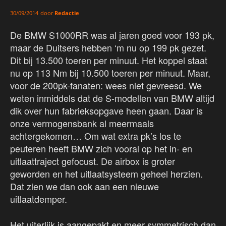
door
Redactie
30/09/2014
De BMW S1000RR was al jaren goed voor 193 pk,
maar de Duitsers hebben ‘m nu op 199 pk gezet.
Dit bij 13.500 toeren per minuut. Het koppel staat
nu op 113 Nm bij 10.500 toeren per minuut. Maar,
voor de 200pk-fanaten: wees niet gevreesd. We
weten inmiddels dat de S-modellen van BMW altijd
dik over hun fabrieksopgave heen gaan. Daar is
onze vermogensbank al meermaals
achtergekomen… Om wat extra pk’s los te
peuteren heeft BMW zich vooral op het in- en
uitlaattraject gefocust. De airbox is groter
geworden en het uitlaatsysteem geheel herzien.
Dat zien we dan ook aan een nieuwe
uitlaatdemper.
Het uiterlijk is aangepakt en meer symmetrisch dan