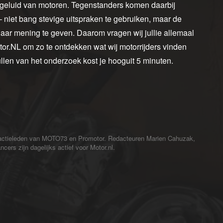
m geluid van motoren. Tegenstanders komen daarbij
 – niet bang stevige uitspraken te gebruiken, maar de
f haar mening te geven. Daarom vragen wij jullie allemaal
or.NL om zo te ontdekken wat wij motorrijders vinden
llen van het onderzoek kost je hooguit 5 minuten.
redactieleden van MOTO73 en Promotor. Redacteuren Marien Cahuzak,
cers zijn dagelijks actief voor Motor.nl.