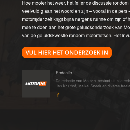
Hoe mooier het weer, het feller de discussie rondo
veelvuldig aan het woord en zijn – vooral in de pers
motorrijder zelf krijgt bijna nergens ruimte om zijn o
mee te doen aan het grote geluidsonderzoek van Mot
van de geluidskwestie rondom motorfietsen. Het invu
VUL HIER HET ONDERZOEK IN
Redactie
De redactie van Motor.nl bestaat uit alle 
Jan Kruithof, Maikel Sneek en diverse freelan