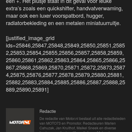
een +. Het plusje staat in dit geval voor leuke
extra’s zoals een quickshifter, handvatverwaming,
maar ook een luxer voorspatbord, hugger,
radiatorbekleding en een metalen miniatuurruitje.
[justified_image_grid
ids=25846,25847,25848,25849,25850,25851,2585
2,25853,25854,25855,25856,25857,25858,25859,
25860,25861,25862,25863,25864,25865,25866,25
867,25868,25869,25870,25871,25872,25873,2587
4,25875,25876,25877,25878,25879,25880,25881,
25882,25883,25884,25885,25886,25887,25888,25
889,25890,25891]
Redactie
De redactie van Motor.nl bestaat uit alle redactieleden
van MOTO73 en Promotor. Redacteuren Marien
Cahuzak, Jan Kruithof, Maikel Sneek en diverse