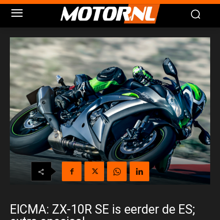
EICMA: ZX-10R SE is eerder de ES;