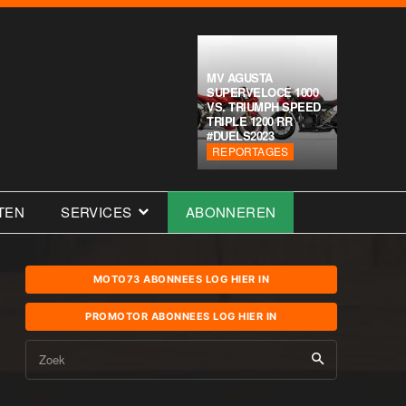
MV AGUSTA
SUPERVELOCE 1000
VS. TRIUMPH SPEED
TRIPLE 1200 RR
#DUELS2023
REPORTAGES
TEN
SERVICES
ABONNEREN
MOTO73 ABONNEES LOG HIER IN
PROMOTOR ABONNEES LOG HIER IN
Zoek