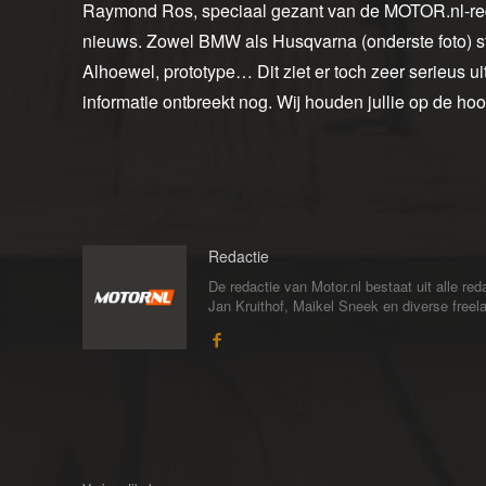
Raymond Ros, speciaal gezant van de MOTOR.nl-redac
nieuws. Zowel BMW als Husqvarna (onderste foto) sta
Alhoewel, prototype… Dit ziet er toch zeer serieus 
informatie ontbreekt nog. Wij houden jullie op de hoo
Redactie
De redactie van Motor.nl bestaat uit alle 
Jan Kruithof, Maikel Sneek en diverse freelan