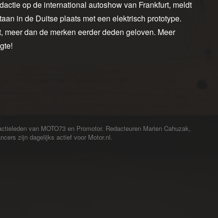
tie op de international autoshow van Frankfurt, meldt
an in de Duitse plaats met een elektrisch prototype.
uit, meer dan de merken eerder deden geloven. Meer
gte!
redactieleden van MOTO73 en Promotor. Redacteuren Marien Cahuzak,
cers zijn dagelijks actief voor Motor.nl.