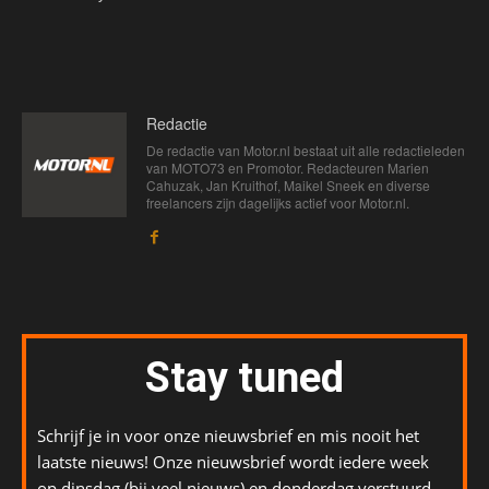
Redactie
De redactie van Motor.nl bestaat uit alle redactieleden
van MOTO73 en Promotor. Redacteuren Marien
Cahuzak, Jan Kruithof, Maikel Sneek en diverse
freelancers zijn dagelijks actief voor Motor.nl.
Stay tuned
Schrijf je in voor onze nieuwsbrief en mis nooit het
laatste nieuws! Onze nieuwsbrief wordt iedere week
op dinsdag (bij veel nieuws) en donderdag verstuurd.