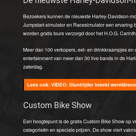
De nieuwste Harley-Davidson-
Bezoekers kunnen de nieuwste Harley-Davidson-mode
Jumpstart-simulator en Racesimulator een ervaring bi
worden gratis tours verzorgd door het H.O.G. Carint
Meer dan 100 verkopers, eet- en drinkkraampjes en cu
entertainment van meer dan 30 live bands in de Harl
zaterdag.
VIDEO: Stuntrijder breekt wereldrec
Custom Bike Show
Een hoogtepunt is de gratis Custom Bike Show op vr
categorieën en speciale prijzen. De show viert va