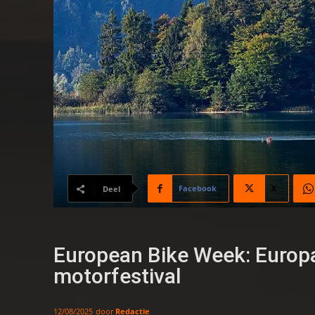
Facebook
X
Deel
European Bike Week: Europa’
motorfestival
door
Redactie
12/08/2025