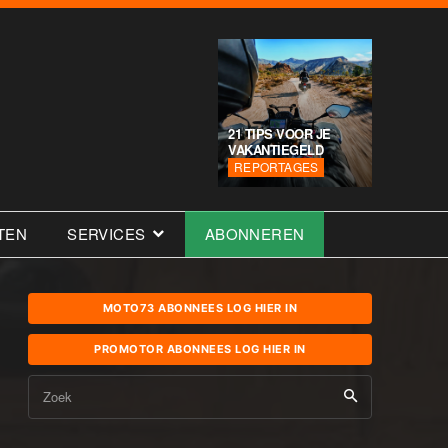
21 TIPS VOOR JE
VAKANTIEGELD
REPORTAGES
TEN
SERVICES
ABONNEREN
MOTO73 ABONNEES LOG HIER IN
PROMOTOR ABONNEES LOG HIER IN
Zoek