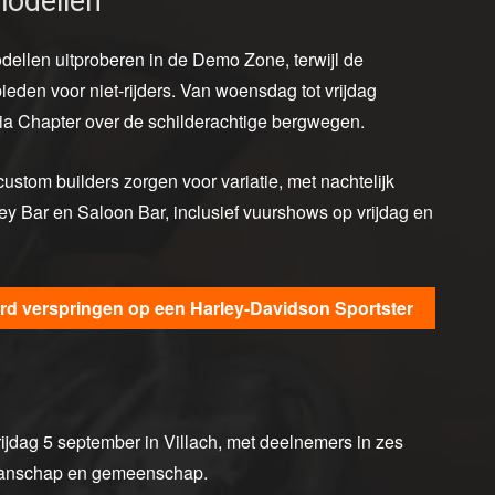
modellen
llen uitproberen in de Demo Zone, terwijl de
eden voor niet-rijders. Van woensdag tot vrijdag
hia Chapter over de schilderachtige bergwegen.
stom builders zorgen voor variatie, met nachtelijk
ey Bar en Saloon Bar, inclusief vuurshows op vrijdag en
ord verspringen op een Harley-Davidson Sportster
ijdag 5 september in Villach, met deelnemers in zes
kmanschap en gemeenschap.