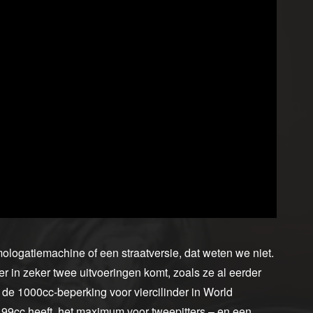
logatiemachine of een straatversie, dat weten we niet.
r in zeker twee uitvoeringen komt, zoals ze al eerder
de 1000cc-beperking voor viercilinder in World
9cc heeft, het maximum voor tweepitters – en een