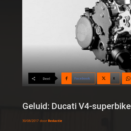
Facebook
X
Deel
Geluid: Ducati V4-superbike
door
Redactie
30/08/2017