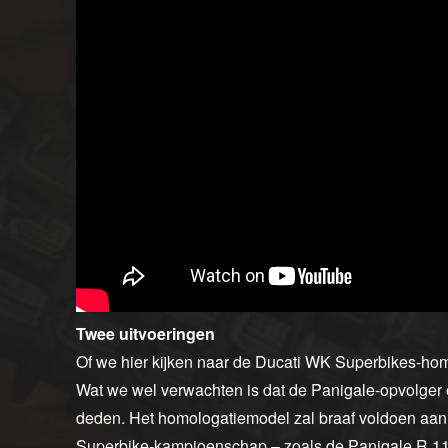
Twee uitvoeringen
Of we hier kijken naar de Ducati WK Superbikes-homo
Wat we wel verwachten is dat de Panigale-opvolger e
deden. Het homologatiemodel zal braaf voldoen aan 
Superbike-kampioenschap – zoals de Panigale R 119