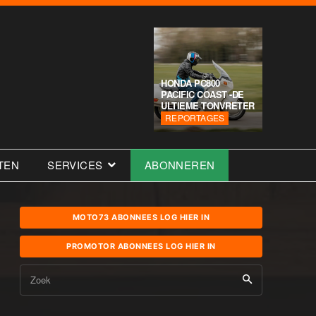
HONDA PC800
PACIFIC COAST -DE
ULTIEME TONVRETER
REPORTAGES
TEN
SERVICES
ABONNEREN
MOTO73 ABONNEES LOG HIER IN
PROMOTOR ABONNEES LOG HIER IN
Zoek