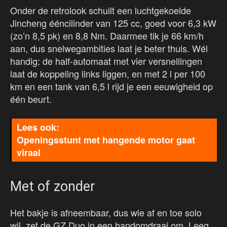
Onder de retrolook schuilt een luchtgekoelde
Jincheng ééncilinder van 125 cc, goed voor 6,3 kW
(zo’n 8,5 pk) en 8,8 Nm. Daarmee tik je 66 km/h
aan, dus snelwegambities laat je beter thuis. Wél
handig: de half-automaat met vier versnellingen
laat de koppeling links liggen, en met 2 l per 100
km en een tank van 6,5 l rijd je een eeuwigheid op
één beurt.
Openingsstunt met hangende motor gaat
viraal
Met of zonder
Het bakje is afneembaar, dus wie af en toe solo
wil, zet de GZ Duo in een handomdraai om. Leeg