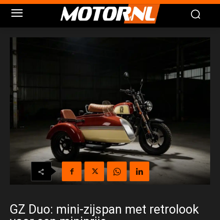
GZ Duo: mini-zijspan met retrolook