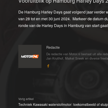
Vooruitblik op Hamburg Harley Days 
De Hamburg Harley Days gaat volgend jaar verder waa
van 28 tot en met 30 juni 2024. Markeer de datum du
ronde van de Harley Days in Hamburg van start gaat
Redactie
De redactie van Motor.nl bestaat uit alle 
Jan Kruithof, Maikel Sneek en diverse freelan
Vorig artikel
Techniek Kawasaki waterstofmotor: toekomstbeeld of stuip