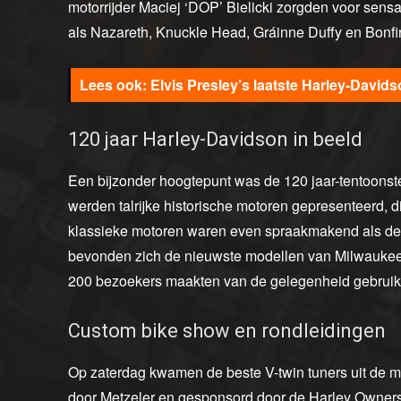
motorrijder Maciej ‘DOP’ Bielicki zorgden voor sen
als Nazareth, Knuckle Head, Gráinne Duffy en Bonfi
Elvis Presley’s laatste Harley-David
120 jaar Harley-Davidson in beeld
Een bijzonder hoogtepunt was de 120 jaar-tentoonste
werden talrijke historische motoren gepresenteerd, di
klassieke motoren waren even spraakmakend als de 
bevonden zich de nieuwste modellen van Milwaukee,
200 bezoekers maakten van de gelegenheid gebruik 
Custom bike show en rondleidingen
Op zaterdag kwamen de beste V-twin tuners uit de 
door Metzeler en gesponsord door de Harley Owners