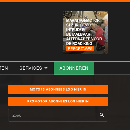
MARATHONMOTOR
SUZUKI C1500LC
INTRUDER:
BETAALBAAR
ALTERNATIEF VOOR
DE ROAD KING
REPORTAGES
TEN
SERVICES
ABONNEREN
MOTO73 ABONNEES LOG HIER IN
PROMOTOR ABONNEES LOG HIER IN
Zoek