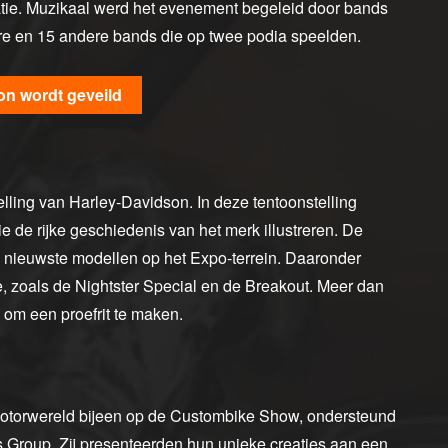
satie. Muzikaal werd het evenement begeleid door bands
re en 15 andere bands die op twee podia speelden.
son wordt geveild
lling van Harley-Davidson. In deze tentoonstelling
e de rijke geschiedenis van het merk illustreren. De
nieuwste modellen op het Expo-terrein. Daaronder
 zoals de Nightster Special en de Breakout. Meer dan
om een proefrit te maken.
motorwereld bijeen op de Custombike Show, ondersteund
 Group. Zij presenteerden hun unieke creaties aan een