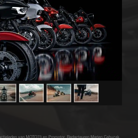
redactieleden van MOTO73 en Promotor. Redacteuren Marien Cahuzak,