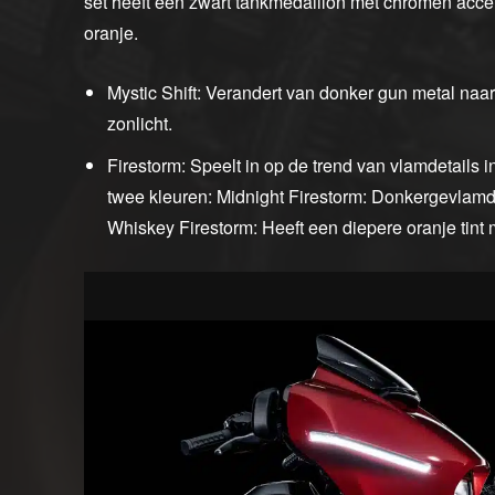
set heeft een zwart tankmedaillon met chromen acce
oranje.
Mystic Shift: Verandert van donker gun metal naar 
zonlicht.
Firestorm: Speelt in op de trend van vlamdetails in
twee kleuren: Midnight Firestorm: Donkergevlam
Whiskey Firestorm: Heeft een diepere oranje tint