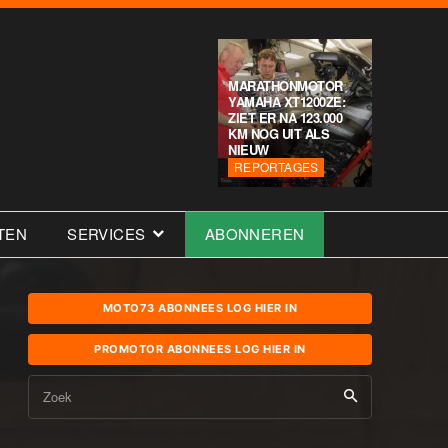
MARATHONMOTOR
YAMAHA XT1200ZE:
ZIET ER NA 123.000
KM NOG UIT ALS
NIEUW
REPORTAGES
TEN
SERVICES
ABONNEREN
MOTO73 ABONNEES LOG HIER IN
PROMOTOR ABONNEES LOG HIER IN
Zoek