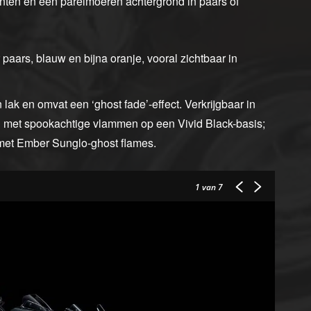
nten en een parelmoeren achtergrond in paars of
paars, blauw en bijna oranje, vooral zichtbaar in
 lak en omvat een ‘ghost fade’-effect. Verkrijgbaar in
d met spookachtige vlammen op een Vivid Black-basis;
 met Ember Sunglo-ghost flames.
1
van 7