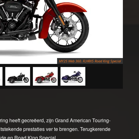
MY25 Web 360. FLHRXS Road King Special
aring heeft gecreëerd, zijn Grand American Touring-
tstekende prestaties ver te brengen. Terugkerende
lide en Road King Special.