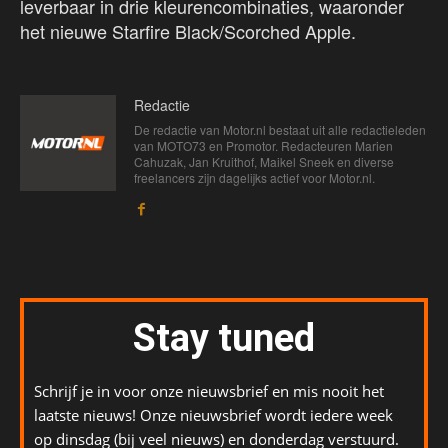
leverbaar in drie kleurencombinaties, waaronder
het nieuwe Starfire Black/Scorched Apple.
Redactie
De redactie van Motor.nl bestaat uit alle redactieleden
van MOTO73 en Promotor. Redacteuren Marien
Cahuzak, Jan Kruithof, Maikel Sneek en diverse
freelancers zijn dagelijks actief voor Motor.nl.
Stay tuned
Schrijf je in voor onze nieuwsbrief en mis nooit het
laatste nieuws! Onze nieuwsbrief wordt iedere week
op dinsdag (bij veel nieuws) en donderdag verstuurd.