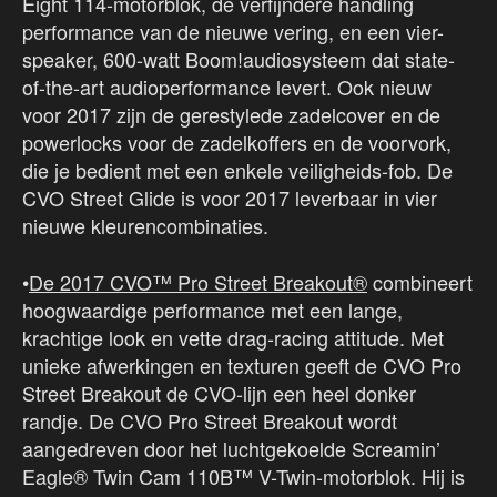
Eight 114-motorblok, de verfijndere handling
performance van de nieuwe vering, en een vier-
speaker, 600-watt Boom!audiosysteem dat state-
of-the-art audioperformance levert. Ook nieuw
voor 2017 zijn de gerestylede zadelcover en de
powerlocks voor de zadelkoffers en de voorvork,
die je bedient met een enkele veiligheids-fob. De
CVO Street Glide is voor 2017 leverbaar in vier
nieuwe kleurencombinaties.
•
De 2017 CVO™ Pro Street Breakout®
combineert
hoogwaardige performance met een lange,
krachtige look en vette drag-racing attitude. Met
unieke afwerkingen en texturen geeft de CVO Pro
Street Breakout de CVO-lijn een heel donker
randje. De CVO Pro Street Breakout wordt
aangedreven door het luchtgekoelde Screamin’
Eagle® Twin Cam 110B™ V-Twin-motorblok. Hij is