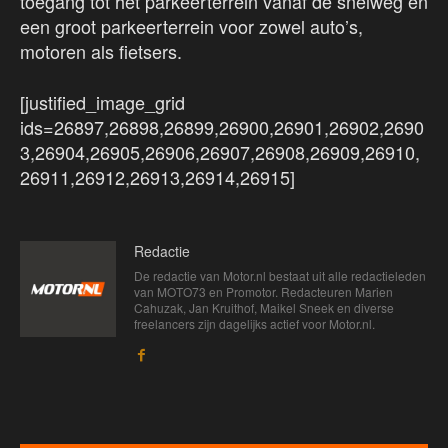
toegang tot het parkeerterrein vanaf de snelweg en
een groot parkeerterrein voor zowel auto’s,
motoren als fietsers.
[justified_image_grid
ids=26897,26898,26899,26900,26901,26902,2690
3,26904,26905,26906,26907,26908,26909,26910,
26911,26912,26913,26914,26915]
Redactie
De redactie van Motor.nl bestaat uit alle redactieleden
van MOTO73 en Promotor. Redacteuren Marien
Cahuzak, Jan Kruithof, Maikel Sneek en diverse
freelancers zijn dagelijks actief voor Motor.nl.