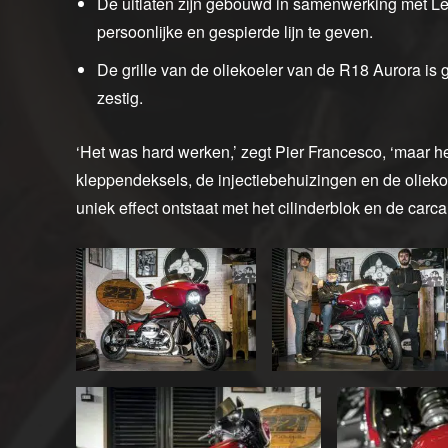
De uitlaten zijn gebouwd in samenwerking met L
persoonlijke en gespierde lijn te geven.
De grille van de oliekoeler van de R18 Aurora is 
zestig.
‘Het was hard werken,’ zegt Pier Francesco, ‘maar he
kleppendeksels, de injectiebehuizingen en de oliek
uniek effect ontstaat met het cilinderblok en de carc