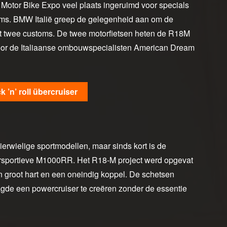
 Motor Bike Expo veel plaats ingeruimd voor specials
stoms. BMW Italië greep de gelegenheid aan om de
t twee customs. De twee motorfietsen heten de R18M
door de Italiaanse ombouwspecialisten American Dream
’n’ roll übercruiser
erwielige sportmodellen, maar sinds kort is de
ersportieve M1000RR. Het R18-M project werd opgevat
en groot hart en een oneindig koppel. De schetsen
gde een powercruiser te creëren zonder de essentie