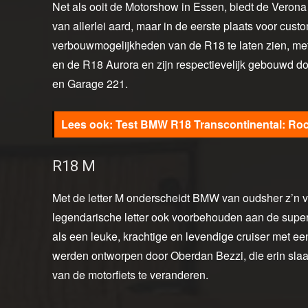
Net als ooit de Motorshow in Essen, biedt de Verona
van allerlei aard, maar in de eerste plaats voor cu
verbouwmogelijkheden van de R18 te laten zien, me
en de R18 Aurora en zijn respectievelijk gebouwd 
en Garage 221.
Test BMW R18 Transcontinental: Rock 
R18 M
Met de letter M onderscheidt BMW van oudsher z’n vi
legendarische letter ook voorbehouden aan de sup
als een leuke, krachtige en levendige cruiser met e
werden ontworpen door Oberdan Bezzi, die erin slaa
van de motorfiets te veranderen.