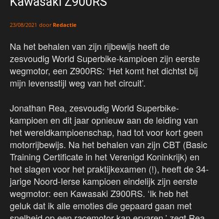
Kawasaki Z900RS
door
Redactie
23/08/2021
Na het behalen van zijn rijbewijs heeft de
zesvoudig World Superbike-kampioen zijn eerste
wegmotor, een Z900RS: ‘Het komt het dichtst bij
mijn levensstijl weg van het circuit’.
Jonathan Rea, zesvoudig World Superbike-
kampioen en dit jaar opnieuw aan de leiding van
het wereldkampioenschap, had tot voor kort geen
motorrijbewijs. Na het behalen van zijn CBT (Basic
Training Certificate in het Verenigd Koninkrijk) en
het slagen voor het praktijkexamen (!), heeft de 34-
jarige Noord-Ierse kampioen eindelijk zijn eerste
wegmotor: een Kawasaki Z900RS. ‘Ik heb het
geluk dat ik alle emoties die gepaard gaan met
snelheid op een racemotor kan ervaren,’ zegt Rea,