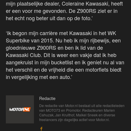
mijn plaatselijke dealer, Coleraine Kawasaki, heeft
er een voor me gevonden. De Z900RS ziet er in
het echt nog beter uit dan op de foto.’
‘Ik begon mijn carrière met Kawasaki in het WK
Superbike van 2015. Nu heb ik mijn rijbewijs, een
gloednieuwe Z900RS en ben ik lid van de
Kawasaki Club. Dit is weer een vakje dat ik heb
aangekruist in mijn bucketlist en ik geniet nu al van
het verschil en de vrijheid die een motorfiets biedt
in vergelijking met een auto.’
Redactie
De redactie van Motor.nl bestaat uit alle redactieleden
van MOTO73 en Promotor. Redacteuren Marien
Cahuzak, Jan Kruithof, Maikel Sneek en diverse
freelancers zijn dagelijks actief voor Motor.nl.