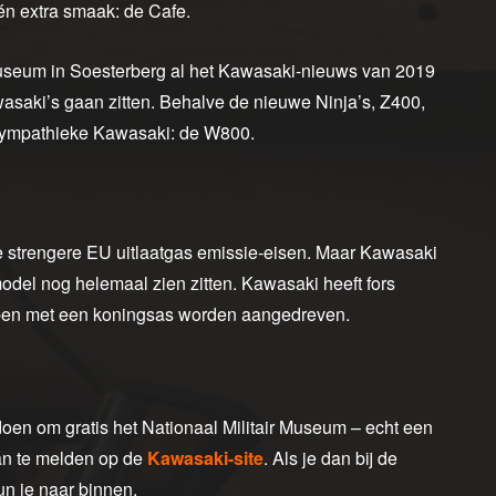
n extra smaak: de Cafe.
 Museum in Soesterberg al het Kawasaki-nieuws van 2019
wasaki’s gaan zitten. Behalve de nieuwe Ninja’s, Z400,
 sympathieke Kawasaki: de W800.
e strengere EU uitlaatgas emissie-eisen. Maar Kawasaki
 model nog helemaal zien zitten. Kawasaki heeft fors
eppen met een koningsas worden aangedreven.
 doen om gratis het Nationaal Militair Museum – echt een
an te melden op de
Kawasaki-site
. Als je dan bij de
un je naar binnen.