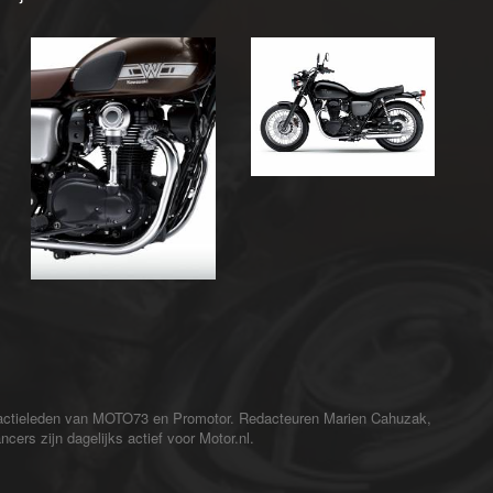
redactieleden van MOTO73 en Promotor. Redacteuren Marien Cahuzak,
cers zijn dagelijks actief voor Motor.nl.