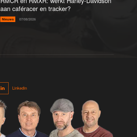
RMCR en RMXR: werkt Harley-Davidson
aan caféracer en tracker?
Nieuws
07/08/2026
Linkedin