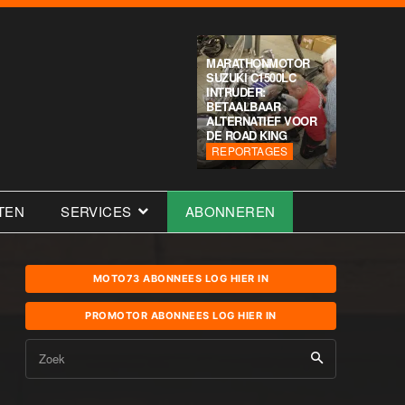
MARATHONMOTOR
SUZUKI C1500LC
INTRUDER:
BETAALBAAR
ALTERNATIEF VOOR
DE ROAD KING
REPORTAGES
TEN
SERVICES
ABONNEREN
MOTO73 ABONNEES LOG HIER IN
PROMOTOR ABONNEES LOG HIER IN
Zoek