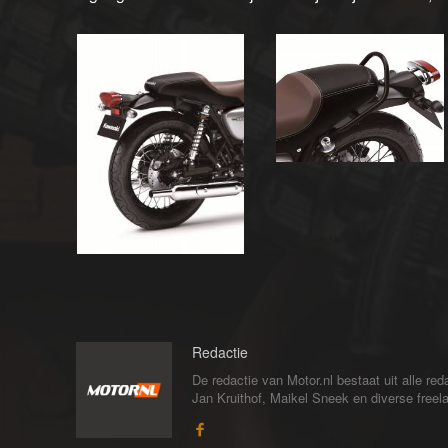
Redactie
De redactie van Motor.nl bestaat uit alle 
Jan Kruithof, Maikel Sneek en diverse freelan