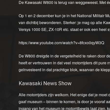
De Kawasaki W800 is terug van weggeweest. Met éé
Op 1 en 2 december kun je in het National Militair
van dichtbij bewonderen. Sterker: je mag op alle Ka
Versys 1000 SE, ZX-10R etc. staat er ook een heel
https://www.youtube.com/watch?v=8fcxo0qyW3Q
De W800 dreigde in de vergetelheid te raken door d
heeft er vertrouwen in dat veel motorrijders dit pure
geïnvesteerd in dat prachtige blok, waarvan de kl
Kawasaki News Show
Alle motorrijders zijn welkom. Het enige dat je moet
gaaf museum – binnen te komen, is door je vooraf a
ingang van het museum je motorrijbewijs laat zien, k