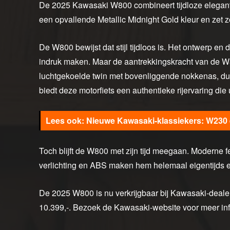
De 2025 Kawasaki W800 combineert tijdloze elegant
een opvallende Metallic Midnight Gold kleur en zet zo
De W800 bewijst dat stijl tijdloos is. Het ontwerp en
indruk maken. Maar de aantrekkingskracht van de W8
luchtgekoelde twin met bovenliggende nokkenas, d
biedt deze motorfiets een authentieke rijervaring di
Nieuwe Kawasaki-klassiekers: W230
Toch blijft de W800 met zijn tijd meegaan. Moderne 
verlichting en ABS maken hem helemaal eigentijds en
De 2025 W800 is nu verkrijgbaar bij Kawasaki-dealer
10.399,-. Bezoek de Kawasaki-website voor meer inf