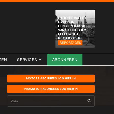
HISTORIE HARLEY-
DAVIDSON
ÉÉNCILINDERS #1:
VAN SILENT GREY
FELLOW TOT
PEASHOOTER
REPORTAGES
TEN
SERVICES
ABONNEREN
MOTO73 ABONNEES LOG HIER IN
PROMOTOR ABONNEES LOG HIER IN
Zoek