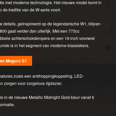
ie met moderne technologie. Het nieuwe model komt in
 de traditie van de W-serie voort.
 de details, geïnspireerd op de legendarische W1, blijven
00 gaat verder dan uiterlijk. Met een 773cc
ubbele achterschokdempers en een 19-inch voorwiel
e uniek is in het segment van moderne klassiekers.
 en Meguro S1
features zoals een antihoppingkoppeling, LED-
 zorgen voor zorgeloos rijplezier.
s in de nieuwe Metallic Midnight Gold kleur vanaf €
ormatie.