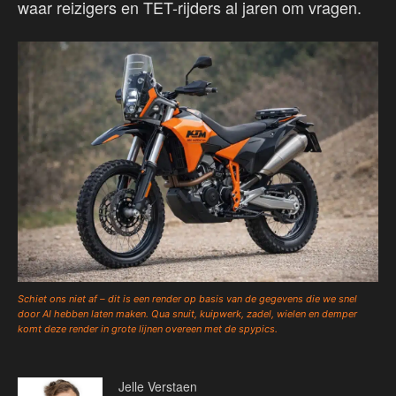
waar reizigers en TET-rijders al jaren om vragen.
Schiet ons niet af – dit is een render op basis van de gegevens die we snel
door AI hebben laten maken. Qua snuit, kuipwerk, zadel, wielen en demper
komt deze render in grote lijnen overeen met de spypics.
Jelle Verstaen