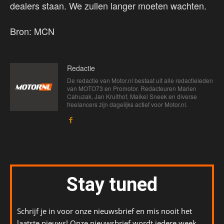
dealers staan. We zullen langer moeten wachten.
Bron: MCN
Redactie
De redactie van Motor.nl bestaat uit alle redactieleden
van MOTO73 en Promotor. Redacteuren Marien
Cahuzak, Jan Kruithof, Maikel Sneek en diverse
freelancers zijn dagelijks actief voor Motor.nl.
Stay tuned
Schrijf je in voor onze nieuwsbrief en mis nooit het
laatste nieuws! Onze nieuwsbrief wordt iedere week