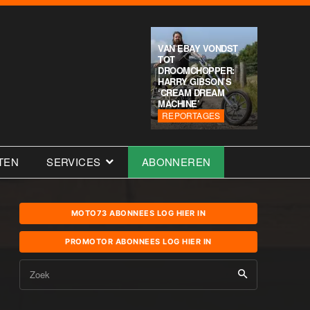
VAN EBAY VONDST
TOT
DROOMCHOPPER:
HARRY GIBSON’S
‘CREAM DREAM
MACHINE’
REPORTAGES
TEN
SERVICES
ABONNEREN
MOTO73 ABONNEES LOG HIER IN
PROMOTOR ABONNEES LOG HIER IN
Zoek