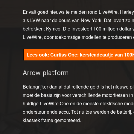
Er valt goed nieuws te melden rond LiveWire. Harley-
als LVW naar de beurs van New York. Dat levert zo’n 5
betrokken: Kymco. Die investeert 100 miljoen dollar 
LiveWire, door toekomstige modellen te produceren e
Curtiss One: kerstcadeautje van 100
Arrow-platform
Belangrijker dan al dat rollende geld is het nieuwe 
moet de basis zijn voor verschillende motorfietsen in
huidige LiveWire One en de meeste elektrische mode
ondersteunende accu. Tot nu toe werden de batteri
klassiek frame gemonteerd.