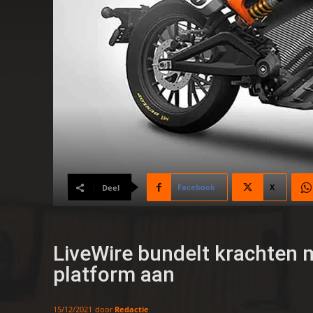
Facebook
X
Deel
LiveWire bundelt krachten 
platform aan
door
Redactie
15/12/2021