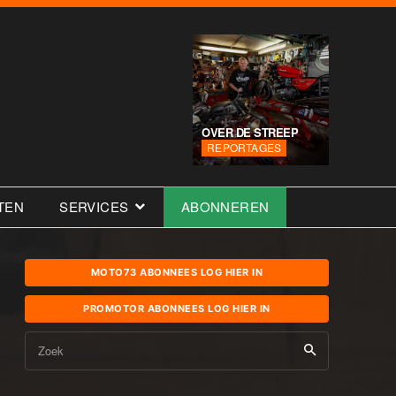
OVER DE STREEP
REPORTAGES
TEN
SERVICES
ABONNEREN
MOTO73 ABONNEES LOG HIER IN
PROMOTOR ABONNEES LOG HIER IN
Zoek