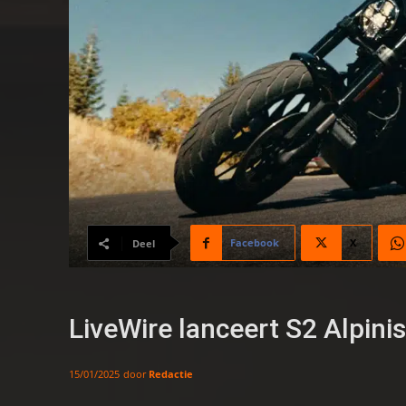
Facebook
X
Deel
LiveWire lanceert S2 Alpini
door
Redactie
15/01/2025