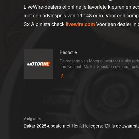
LiveWire-dealers of online je favoriete kleuren en ac
met een adviesprijs van 19.148 euro. Voor een compl
S2 Alpinista check
livewire.com
Voor een dealer in 
Redactie
De redactie van Motor.nl bestaat uit alle 
Jan Kruithof, Maikel Sneek en diverse freelan
Vorig artikel
Dakar 2025-update met Henk Hellegers: ‘Dit is de zwaarste