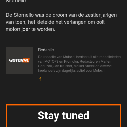
Stornello.
De Stornello was de droom van de zestienjarigen
van toen, het kietelde het verlangen om ooit
motorrijder te worden.
Redactie
De redactie van Motor.nl bestaat uit alle redactieleden
van MOTO73 en Promotor. Redacteuren Marien
Cahuzak, Jan Kruithof, Maikel Sneek en diverse
freelancers zijn dagelijks actief voor Motor.nl.
Stay tuned