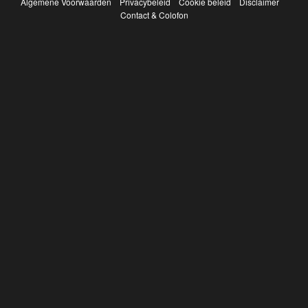
Algemene Voorwaarden
Privacybeleid
Cookie beleid
Disclaimer
Contact & Colofon