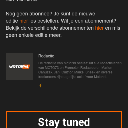
Nog geen abonnee? Je kunt de nieuwe
editie
hier
los bestellen. Wil je een abonnement?
Bekijk de verschillende abonnementen
hier
en mis
geen enkele editie meer.
Redactie
De redactie van Motor.nl bestaat uit alle redactieleden
van MOTO73 en Promotor. Redacteuren Marien
Cahuzak, Jan Kruithof, Maikel Sneek en diverse
freelancers zijn dagelijks actief voor Motor.nl.
Stay tuned